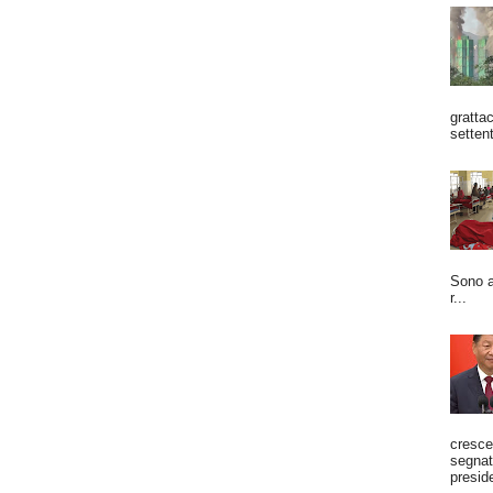
grattac
settent
Sono a
r...
cresce
segnato
preside