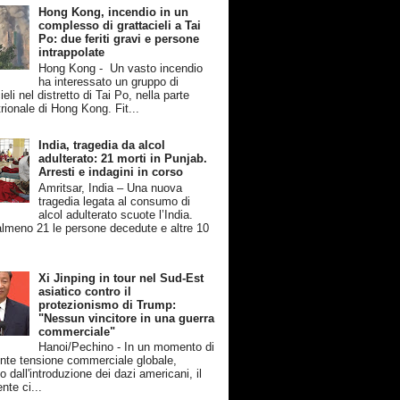
Hong Kong, incendio in un
complesso di grattacieli a Tai
Po: due feriti gravi e persone
intrappolate
Hong Kong - Un vasto incendio
ha interessato un gruppo di
ieli nel distretto di Tai Po, nella parte
rionale di Hong Kong. Fit...
India, tragedia da alcol
adulterato: 21 morti in Punjab.
Arresti e indagini in corso
Amritsar, India – Una nuova
tragedia legata al consumo di
alcol adulterato scuote l’India.
lmeno 21 le persone decedute e altre 10
Xi Jinping in tour nel Sud-Est
asiatico contro il
protezionismo di Trump:
"Nessun vincitore in una guerra
commerciale"
Hanoi/Pechino - In un momento di
nte tensione commerciale globale,
 dall'introduzione dei dazi americani, il
nte ci...