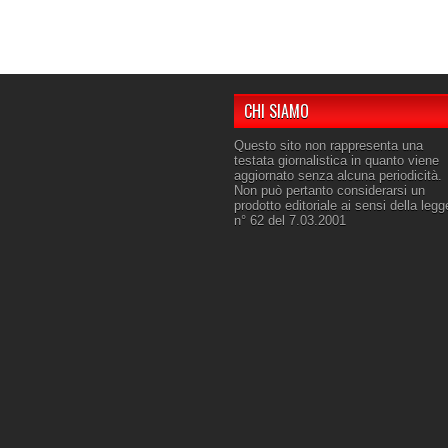
CHI SIAMO
Questo sito non rappresenta una
testata giornalistica in quanto viene
aggiornato senza alcuna periodicità.
Non può pertanto considerarsi un
prodotto editoriale ai sensi della legg
n° 62 del 7.03.2001