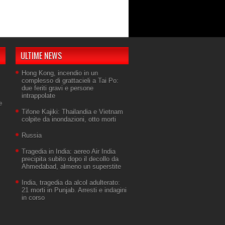
ULTIME NEWS
Hong Kong, incendio in un
complesso di grattacieli a Tai Po:
due feriti gravi e persone
intrappolate
e
Tifone Kajiki: Thailandia e Vietnam
colpite da inondazioni, otto morti
Russia
Tragedia in India: aereo Air India
precipita subito dopo il decollo da
Ahmedabad, almeno un superstite
India, tragedia da alcol adulterato:
21 morti in Punjab. Arresti e indagini
in corso