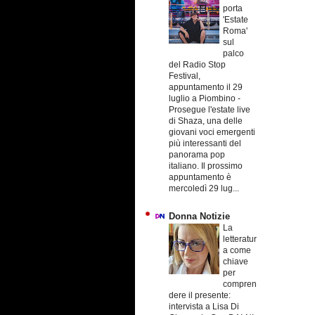
porta
'Estate
Roma'
sul
palco
del Radio Stop
Festival,
appuntamento il 29
luglio a Piombino
-
Prosegue l'estate live
di Shaza, una delle
giovani voci emergenti
più interessanti del
panorama pop
italiano. Il prossimo
appuntamento è
mercoledì 29 lug...
Donna Notizie
La
letteratur
a come
chiave
per
compren
dere il presente:
intervista a Lisa Di