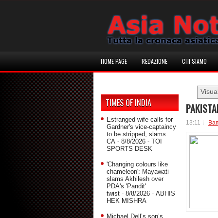
HOME PAGE
REDAZIONE
CHI SIAMO
Visua
TIMES OF INDIA
PAKISTA
Estranged wife calls for
13:11
Ba
Gardner's vice-captaincy
to be stripped, slams
CA
- 8/8/2026
- TOI
SPORTS DESK
'Changing colours like
chameleon': Mayawati
slams Akhilesh over
PDA's 'Pandit'
twist
- 8/8/2026
- ABHIS
HEK MISHRA
Michael Dell’s son’s