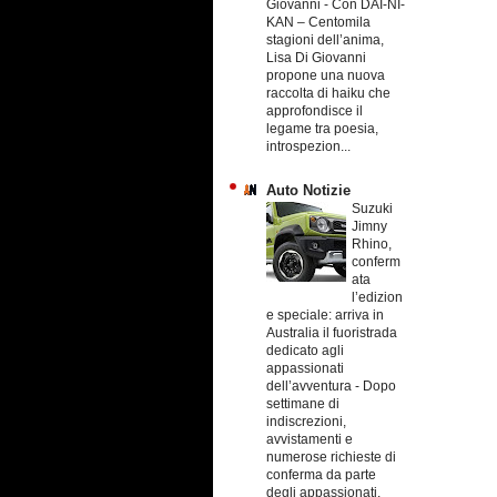
Giovanni
-
Con DAI-NI-
KAN – Centomila
stagioni dell’anima,
Lisa Di Giovanni
propone una nuova
raccolta di haiku che
approfondisce il
legame tra poesia,
introspezion...
Auto Notizie
Suzuki
Jimny
Rhino,
conferm
ata
l’edizion
e speciale: arriva in
Australia il fuoristrada
dedicato agli
appassionati
dell’avventura
-
Dopo
settimane di
indiscrezioni,
avvistamenti e
numerose richieste di
conferma da parte
degli appassionati,