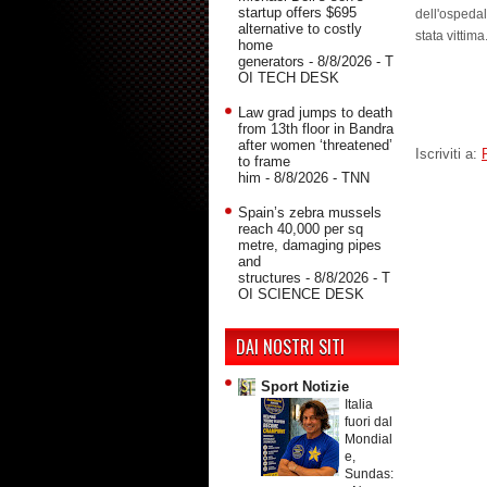
startup offers $695
dell'ospedal
alternative to costly
stata vittima.
home
generators
- 8/8/2026
- T
OI TECH DESK
Law grad jumps to death
from 13th floor in Bandra
after women ‘threatened’
Iscriviti a:
to frame
him
- 8/8/2026
- TNN
Spain’s zebra mussels
reach 40,000 per sq
metre, damaging pipes
and
structures
- 8/8/2026
- T
OI SCIENCE DESK
DAI NOSTRI SITI
Sport Notizie
Italia
fuori dal
Mondial
e,
Sundas: