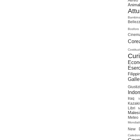
Aereo
Animal
Attu
Bambin
Bellez
Bosforo
Cinem
Cor
Costituz
Curi
Econ
Eserc
Filippi
Galle
Giustiz
Indon
Iraq
I
Kazaki
Libri
Malesi
Meteo
Mondiali
New D
Caledon