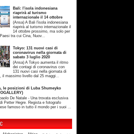
Bali: l'isola indonesiana
riaprirà al turismo
internazionale il 14 ottobre
(Ansa) A Bali l'isola indonesiana
riaprirà al turismo internazionale il
14 ottobre prossimo, ma solo per
 Paesi tra cui Cina, Nuov...
Tokyo: 131 nuovi casi di
coronavirus nella giornata di
sabato 3 luglio 2020
(Ansa) A Tokyo aumenta il ritmo
dei contagi di coronavirus con
131 nuovi casi nella giornata di
, il massimo livello dal 25 maggi...
, le posizioni di Luba Shumeyko
TOGALLERY)
rpaolo De Natale - Una trovata esclusiva
 di Petter Hegre. Regista e fotografo
ese famoso in tutto il mondo per i suoi ...
IC