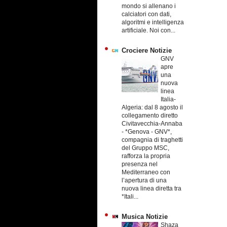
mondo si allenano i
calciatori con dati,
algoritmi e intelligenza
artificiale. Noi con...
Crociere Notizie
GNV
apre
una
nuova
linea
Italia-
Algeria: dal 8 agosto il
collegamento diretto
Civitavecchia-Annaba
-
*Genova - GNV*,
compagnia di traghetti
del Gruppo MSC,
rafforza la propria
presenza nel
Mediterraneo con
l’apertura di una
nuova linea diretta tra
*Itali...
Musica Notizie
Shaza