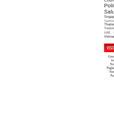
Count
Poli
Sal
Singap
Tagikist
Thaila
Tradiz
UAE
Vietn
VISI
Gior
Jo
Not
Pugli
Not
Pu