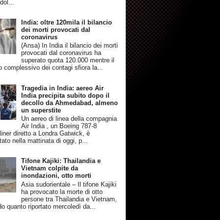
dol...
India: oltre 120mila il bilancio
dei morti provocati dal
coronavirus
(Ansa) In India il bilancio dei morti
provocati dal coronavirus ha
superato quota 120.000 mentre il
 complessivo dei contagi sfiora la...
Tragedia in India: aereo Air
India precipita subito dopo il
decollo da Ahmedabad, almeno
un superstite
Un aereo di linea della compagnia
Air India , un Boeing 787-8
iner diretto a Londra Gatwick, è
tato nella mattinata di oggi, p...
Tifone Kajiki: Thailandia e
Vietnam colpite da
inondazioni, otto morti
Asia sudorientale – Il tifone Kajiki
ha provocato la morte di otto
persone tra Thailandia e Vietnam,
o quanto riportato mercoledì da...