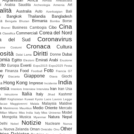
Afghanistan
Africa
AirAsia
Ambasciata
i
Arabia Saudita
Art
Archeologia
Armenia
alità
Australia
Auto
Bali
Azerbaigian
Bangkok Thailandia
Bangladesh
a
Birmania
za
Borse
Bengala
Bhutan
Bomba
Cina
Cibo
Business
Cambogia
Brunei
Corea del Nord
Commerciali
a
Classifica
Coronavirus
ea del Sud
Cronaca
Cultura
ione
Costumi
osità
Diritti
Dubai
Donne
Dalai Lama
omia
Egitto
Emirati Arabi
Elezioni
Eruzione
ito
Eventi
Europa
Expo2015
Expo2025
Festa
Foto
ne
Food
Finanza
Football
Francia
G7
ry
Giappone
Giochi
Giacarta
Giava
India
Hong Kong
Imprese
ia
Incidente
esia
Iran
Iran Usa
Interiors
Interview
Intervista
Italia
Italy
Kashmir
s
Istruzione
Jihad
stan
Kirghizistan
Kuwait
Kyoto
Laos
Lavoro
Legge
Malaysia
Maldive
Macao
Maggiorenni
Malala
a
Medio Oriente
Mercato
Matrimonio
Mauritius
Model
Milan
Milano
Miss India Italy
Miss Universo
Natura
Nepal
Mongolia
Musica
Myanmar
Notizie
elhi
Nucleare
Nobel
Nuova
Other
Nuova Zelanda
Oman
ia
Omicidio
Onu