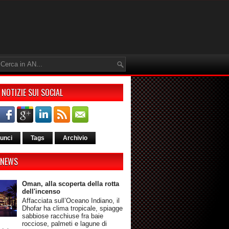
 NOTIZIE SUI SOCIAL
unci
Tags
Archivio
 NEWS
Oman, alla scoperta della rotta
dell'incenso
Affacciata sull’Oceano Indiano, il
Dhofar ha clima tropicale, spiagge
sabbiose racchiuse fra baie
rocciose, palmeti e lagune di