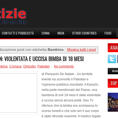
CONTATTI E PUBBLICITÀ
CHINA
INDIA
OTHER COUNTRIES
FOOD
ASIA
lizzazione post con etichetta
Bambina
.
Mostra tutti i post
N: VIOLENTATA E UCCISA BIMBA DI 18 MESI
mbina
,
Cronaca
,
Omicidio
,
Pakistan
No comments
Ann
di Pierpaolo De Natale - Un terribile
evento ha sconvolto il Pakistan e
TOP
l'opinione pubblica mondiale. A Karachi,
nella parte meridionale del Paese, una
bambina di soli 18 mesi è stata violentata
e uccisa senza alcuna pietà. Geo Tv
riferisce che la bimba era scomparsa lo
scorso lunedì e che solo ieri il suo corpo
è stato ritrovato esanime. Il medico legale