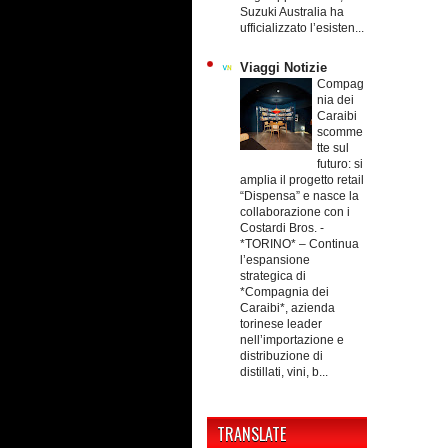
Suzuki Australia ha
ufficializzato l’esisten...
Viaggi Notizie
Compag
nia dei
Caraibi
scomme
tte sul
futuro: si
amplia il progetto retail
“Dispensa” e nasce la
collaborazione con i
Costardi Bros.
-
*TORINO* – Continua
l’espansione
strategica di
*Compagnia dei
Caraibi*, azienda
torinese leader
nell’importazione e
distribuzione di
distillati, vini, b...
TRANSLATE