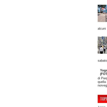
alcuni
sabato
Yoga
(FO
di Pie
quella
norveg
TOP