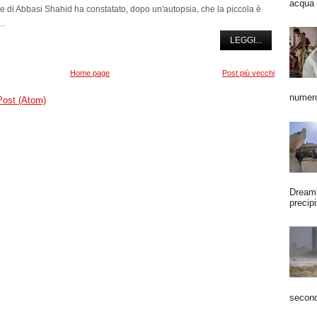
acqua 
e di Abbasi Shahid ha constatato, dopo un'autopsia, che la piccola è
..
LEGGI...
Home page
Post più vecchi
numero
Post (Atom)
Dreaml
precipi
second