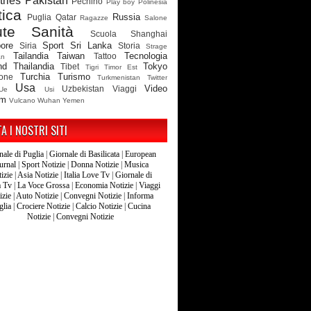
ries
Pakistan
Pechino
Play boy
Polinesia
tica
Russia
Puglia
Qatar
Ragazze
Salone
ute
Sanità
Scuola
Shanghai
ore
Sport
Sri Lanka
Siria
Storia
Strage
Tailandia
Taiwan
Tecnologia
Tattoo
an
nd
Thailandia
Tokyo
Tibet
Tigri
Timor Est
Turchia
Turismo
ione
Turkmenistan
Twitter
Usa
Video
Uzbekistan
Viaggi
Ue
Usi
am
Vulcano
Wuhan
Yemen
TA I NOSTRI SITI
nale di Puglia
|
Giornale di Basilicata
|
European
urnal
|
Sport Notizie
|
Donna Notizie
|
Musica
izie
|
Asia Notizie
|
Italia Love Tv
|
Giornale di
a Tv
|
La Voce Grossa
|
Economia Notizie
|
Viaggi
izie
|
Auto Notizie
|
Convegni Notizie
|
Informa
glia
|
Crociere Notizie
|
Calcio Notizie
|
Cucina
Notizie
|
Convegni Notizie