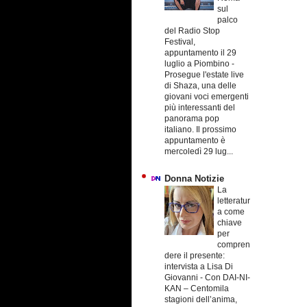
sul
palco
del Radio Stop
Festival,
appuntamento il 29
luglio a Piombino
-
Prosegue l'estate live
di Shaza, una delle
giovani voci emergenti
più interessanti del
panorama pop
italiano. Il prossimo
appuntamento è
mercoledì 29 lug...
Donna Notizie
La
letteratur
a come
chiave
per
compren
dere il presente:
intervista a Lisa Di
Giovanni
-
Con DAI-NI-
KAN – Centomila
stagioni dell’anima,