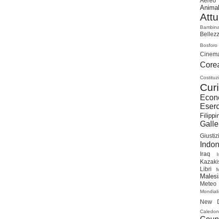
Aereo
Animal
Attu
Bambin
Bellez
Bosforo
Cinem
Cor
Costituz
Curi
Econ
Eserc
Filippi
Galle
Giustiz
Indon
Iraq
I
Kazaki
Libri
Malesi
Meteo
Mondiali
New D
Caledon