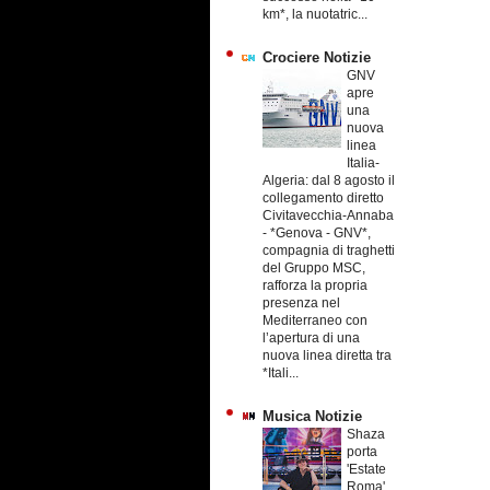
km*, la nuotatric...
Crociere Notizie
GNV
apre
una
nuova
linea
Italia-
Algeria: dal 8 agosto il
collegamento diretto
Civitavecchia-Annaba
-
*Genova - GNV*,
compagnia di traghetti
del Gruppo MSC,
rafforza la propria
presenza nel
Mediterraneo con
l’apertura di una
nuova linea diretta tra
*Itali...
Musica Notizie
Shaza
porta
'Estate
Roma'