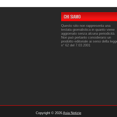
CHI SIAMO
Questo sito non rappresenta una
testata giornalistica in quanto viene
aggiornato senza alcuna periodicità.
Non può pertanto considerarsi un
prodotto editoriale ai sensi della legg
n° 62 del 7.03.2001
Copyright ©
2026
Asia Notizie