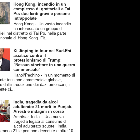
Hong Kong, incendio in un
complesso di grattacieli a Tai
Po: due feriti gravi e persone
intrappolate
Hong Kong - Un vasto incendio
ha interessato un gruppo di
ieli nel distretto di Tai Po, nella parte
rionale di Hong Kong. Fit...
Xi Jinping in tour nel Sud-Est
asiatico contro il
protezionismo di Trump:
"Nessun vincitore in una guerra
commerciale"
Hanoi/Pechino - In un momento di
nte tensione commerciale globale,
 dall'introduzione dei dazi americani, il
nte ci...
India, tragedia da alcol
adulterato: 21 morti in Punjab.
Arresti e indagini in corso
Amritsar, India – Una nuova
tragedia legata al consumo di
alcol adulterato scuote l’India.
lmeno 21 le persone decedute e altre 10