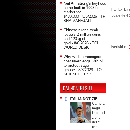
Neil Armstrong's boyhood
home built in 1908 hits
Interfax. La
market for
locale (le 4:1
$430,000
- 8/6/2026
- TRI
SHA MAHAJAN
Chinese ruler’s tomb
reveals 2 million coins
and 120kg of
gold
- 8/6/2026
- TOI
Iscriviti a:
WORLD DESK
Why wildlife managers
coat raven eggs with oil
to protect sage
grouse
- 8/6/2026
- TOI
SCIENCE DESK
DAI NOSTRI SITI
ITALIA NOTIZIE
Camera
nega
l’acquisi
zione
delle
chat di