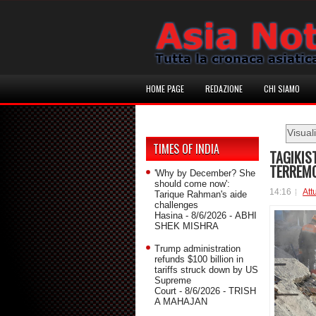
HOME PAGE
REDAZIONE
CHI SIAMO
Visual
TIMES OF INDIA
TAGIKIS
TERREM
'Why by December? She
should come now':
14:16
Att
Tarique Rahman's aide
challenges
Hasina
- 8/6/2026
- ABHI
SHEK MISHRA
Trump administration
refunds $100 billion in
tariffs struck down by US
Supreme
Court
- 8/6/2026
- TRISH
A MAHAJAN