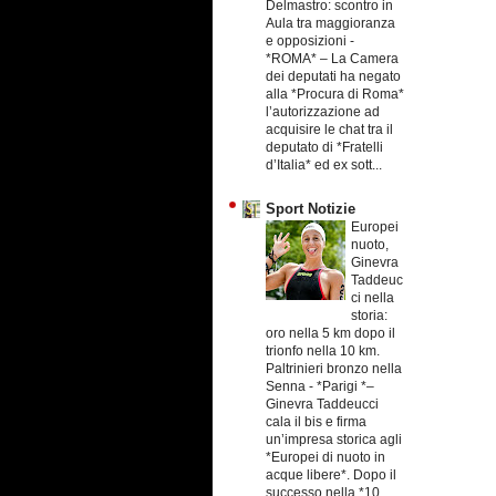
Delmastro: scontro in
Aula tra maggioranza
e opposizioni
-
*ROMA* – La Camera
dei deputati ha negato
alla *Procura di Roma*
l’autorizzazione ad
acquisire le chat tra il
deputato di *Fratelli
d’Italia* ed ex sott...
Sport Notizie
Europei
nuoto,
Ginevra
Taddeuc
ci nella
storia:
oro nella 5 km dopo il
trionfo nella 10 km.
Paltrinieri bronzo nella
Senna
-
*Parigi *–
Ginevra Taddeucci
cala il bis e firma
un’impresa storica agli
*Europei di nuoto in
acque libere*. Dopo il
successo nella *10