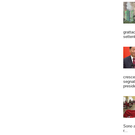
grattac
settent
cresce
segnato
preside
Sono a
r...