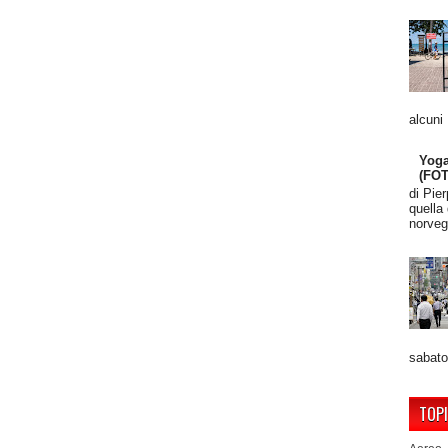
alcuni
Yoga
(FO
di Pie
quella
norveg
sabato
TOP