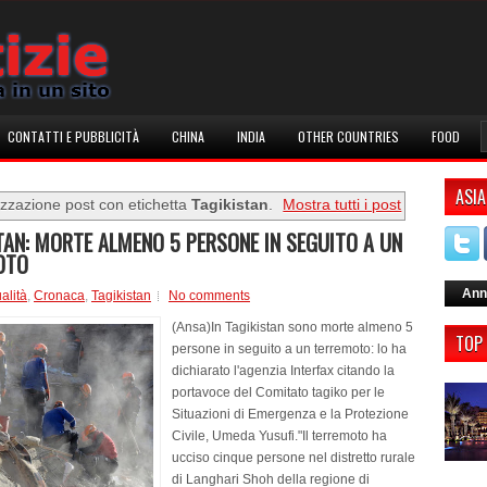
CONTATTI E PUBBLICITÀ
CHINA
INDIA
OTHER COUNTRIES
FOOD
ASIA
izzazione post con etichetta
Tagikistan
.
Mostra tutti i post
TAN: MORTE ALMENO 5 PERSONE IN SEGUITO A UN
OTO
Ann
ualità
,
Cronaca
,
Tagikistan
No comments
(Ansa)In Tagikistan sono morte almeno 5
TOP
persone in seguito a un terremoto: lo ha
dichiarato l'agenzia Interfax citando la
portavoce del Comitato tagiko per le
Situazioni di Emergenza e la Protezione
Civile, Umeda Yusufi."Il terremoto ha
ucciso cinque persone nel distretto rurale
di Langhari Shoh della regione di