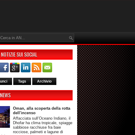
 NOTIZIE SUI SOCIAL
unci
Tags
Archivio
 NEWS
Oman, alla scoperta della rotta
dell'incenso
Affacciata sull’Oceano Indiano, il
Dhofar ha clima tropicale, spiagge
sabbiose racchiuse fra baie
rocciose, palmeti e lagune di