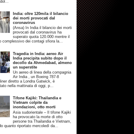
dol...
India: oltre 120mila il bilancio
dei morti provocati dal
coronavirus
(Ansa) In India il bilancio dei morti
provocati dal coronavirus ha
superato quota 120.000 mentre il
 complessivo dei contagi sfiora la...
Tragedia in India: aereo Air
India precipita subito dopo il
decollo da Ahmedabad, almeno
un superstite
Un aereo di linea della compagnia
Air India , un Boeing 787-8
iner diretto a Londra Gatwick, è
tato nella mattinata di oggi, p...
Tifone Kajiki: Thailandia e
Vietnam colpite da
inondazioni, otto morti
Asia sudorientale – Il tifone Kajiki
ha provocato la morte di otto
persone tra Thailandia e Vietnam,
o quanto riportato mercoledì da...