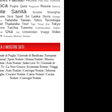
ries
Pakistan
Pechino
Play boy
Polinesia
tica
Russia
Puglia
Qatar
Ragazze
Salone
ute
Sanità
Scuola
Shanghai
ore
Sport
Sri Lanka
Siria
Storia
Strage
Tailandia
Taiwan
Tecnologia
Tattoo
an
nd
Thailandia
Tokyo
Tibet
Tigri
Timor Est
Turchia
Turismo
ione
Turkmenistan
Twitter
Usa
Video
Uzbekistan
Viaggi
Ue
Usi
am
Vulcano
Wuhan
Yemen
TA I NOSTRI SITI
nale di Puglia
|
Giornale di Basilicata
|
European
urnal
|
Sport Notizie
|
Donna Notizie
|
Musica
izie
|
Asia Notizie
|
Italia Love Tv
|
Giornale di
a Tv
|
La Voce Grossa
|
Economia Notizie
|
Viaggi
izie
|
Auto Notizie
|
Convegni Notizie
|
Informa
glia
|
Crociere Notizie
|
Calcio Notizie
|
Cucina
Notizie
|
Convegni Notizie