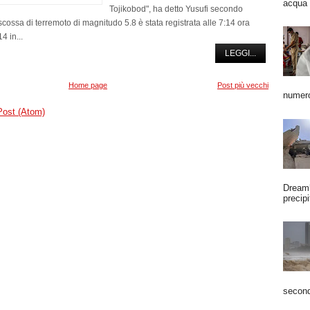
acqua 
Tojikobod", ha detto Yusufi secondo
 scossa di terremoto di magnitudo 5.8 è stata registrata alle 7:14 ora
4 in...
LEGGI...
Home page
Post più vecchi
numero
Post (Atom)
Dreaml
precipi
second