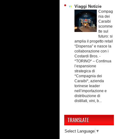
Viaggi Notizie
Compag
nia dei
Caraibi
scomme
tte sul
futuro: si
amplia il progetto retail
“Dispensa” e nasce la
collaborazione con i
Costardi Bros.
-
*TORINO* – Continua
l’espansione
strategica di
*Compagnia dei
Caraibi*, azienda
torinese leader
nell’importazione e
distribuzione di
distillati, vini, b...
TRANSLATE
Select Language
▼