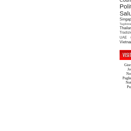
Count
Poli
Sal
Singap
Tagikist
Thaila
Tradiz
UAE
Vietn
VISI
Gior
Jo
Not
Pugli
Not
Pu