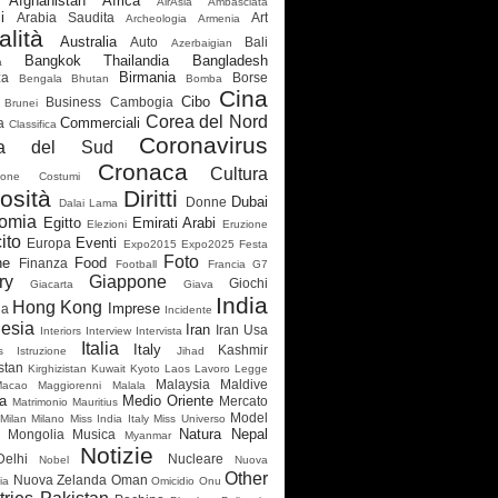
Afghanistan
Africa
AirAsia
Ambasciata
i
Arabia Saudita
Art
Archeologia
Armenia
alità
Australia
Auto
Bali
Azerbaigian
Bangkok Thailandia
Bangladesh
a
Birmania
za
Borse
Bengala
Bhutan
Bomba
Cina
Cibo
Business
Cambogia
Brunei
Corea del Nord
Commerciali
a
Classifica
Coronavirus
ea del Sud
Cronaca
Cultura
ione
Costumi
osità
Diritti
Dubai
Donne
Dalai Lama
omia
Egitto
Emirati Arabi
Elezioni
Eruzione
ito
Eventi
Europa
Expo2015
Expo2025
Festa
Foto
ne
Food
Finanza
Football
Francia
G7
ry
Giappone
Giochi
Giacarta
Giava
India
Hong Kong
Imprese
ia
Incidente
esia
Iran
Iran Usa
Interiors
Interview
Intervista
Italia
Italy
Kashmir
s
Istruzione
Jihad
stan
Kirghizistan
Kuwait
Kyoto
Laos
Lavoro
Legge
Malaysia
Maldive
Macao
Maggiorenni
Malala
a
Medio Oriente
Mercato
Matrimonio
Mauritius
Model
Milan
Milano
Miss India Italy
Miss Universo
Natura
Nepal
Mongolia
Musica
Myanmar
Notizie
elhi
Nucleare
Nobel
Nuova
Other
Nuova Zelanda
Oman
ia
Omicidio
Onu