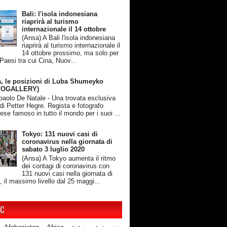
Bali: l'isola indonesiana
riaprirà al turismo
internazionale il 14 ottobre
(Ansa) A Bali l'isola indonesiana
riaprirà al turismo internazionale il
14 ottobre prossimo, ma solo per
 Paesi tra cui Cina, Nuov...
, le posizioni di Luba Shumeyko
TOGALLERY)
rpaolo De Natale - Una trovata esclusiva
 di Petter Hegre. Regista e fotografo
ese famoso in tutto il mondo per i suoi ...
Tokyo: 131 nuovi casi di
coronavirus nella giornata di
sabato 3 luglio 2020
(Ansa) A Tokyo aumenta il ritmo
dei contagi di coronavirus con
131 nuovi casi nella giornata di
, il massimo livello dal 25 maggi...
IC