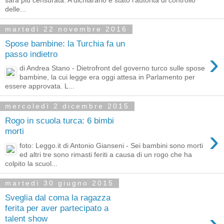
sarà più censurata. A dichiararlo è stato l'autorità di controllo
delle...
martedì 22 novembre 2016
Spose bambine: la Turchia fa un
›
passo indietro
di Andrea Stano - Dietrofront del governo turco sulle spose
bambine, la cui legge era oggi attesa in Parlamento per
essere approvata. L...
mercoledì 2 dicembre 2015
Rogo in scuola turca: 6 bimbi
›
morti
foto: Leggo.it di Antonio Gianseni - Sei bambini sono morti
ed altri tre sono rimasti feriti a causa di un rogo che ha
colpito la scuol...
martedì 30 giugno 2015
Sveglia dal coma la ragazza
ferita per aver partecipato a
›
talent show