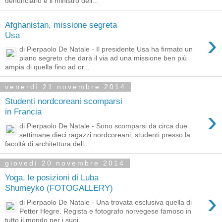
denunciarlo è il ministro dell...
Afghanistan, missione segreta
›
Usa
di Pierpaolo De Natale - Il presidente Usa ha firmato un
piano segreto che darà il via ad una missione ben più
ampia di quella fino ad or...
venerdì 21 novembre 2014
Studenti nordcoreani scomparsi
›
in Francia
di Pierpaolo De Natale - Sono scomparsi da circa due
settimane dieci ragazzi nordcoreani, studenti presso la
facoltà di architettura dell...
giovedì 20 novembre 2014
Yoga, le posizioni di Luba
Shumeyko (FOTOGALLERY)
›
di Pierpaolo De Natale - Una trovata esclusiva quella di
Petter Hegre. Regista e fotografo norvegese famoso in
tutto il mondo per i suoi ...