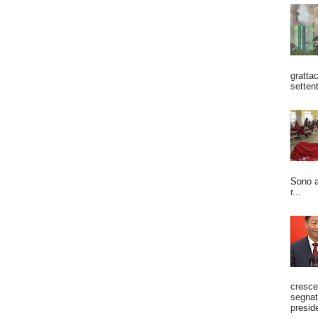
grattac
settent
Sono a
r...
cresce
segnato
preside