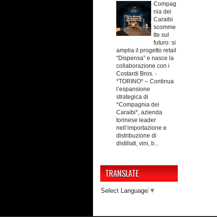
Compag
nia dei
Caraibi
scomme
tte sul
futuro: si
amplia il progetto retail
“Dispensa” e nasce la
collaborazione con i
Costardi Bros.
-
*TORINO* – Continua
l’espansione
strategica di
*Compagnia dei
Caraibi*, azienda
torinese leader
nell’importazione e
distribuzione di
distillati, vini, b...
TRANSLATE
Select Language
▼