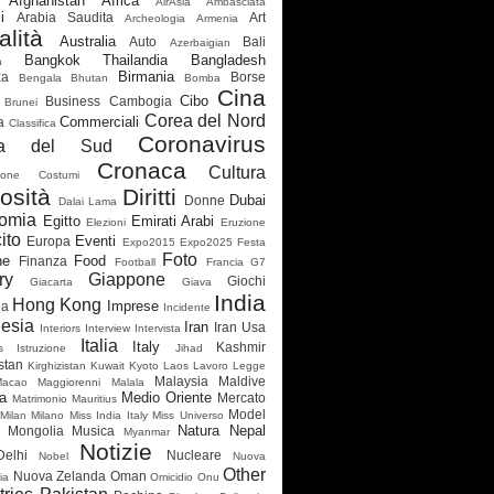
Afghanistan
Africa
AirAsia
Ambasciata
i
Arabia Saudita
Art
Archeologia
Armenia
alità
Australia
Auto
Bali
Azerbaigian
Bangkok Thailandia
Bangladesh
a
Birmania
za
Borse
Bengala
Bhutan
Bomba
Cina
Cibo
Business
Cambogia
Brunei
Corea del Nord
Commerciali
a
Classifica
Coronavirus
ea del Sud
Cronaca
Cultura
ione
Costumi
osità
Diritti
Dubai
Donne
Dalai Lama
omia
Egitto
Emirati Arabi
Elezioni
Eruzione
ito
Eventi
Europa
Expo2015
Expo2025
Festa
Foto
ne
Food
Finanza
Football
Francia
G7
ry
Giappone
Giochi
Giacarta
Giava
India
Hong Kong
Imprese
ia
Incidente
esia
Iran
Iran Usa
Interiors
Interview
Intervista
Italia
Italy
Kashmir
s
Istruzione
Jihad
stan
Kirghizistan
Kuwait
Kyoto
Laos
Lavoro
Legge
Malaysia
Maldive
Macao
Maggiorenni
Malala
a
Medio Oriente
Mercato
Matrimonio
Mauritius
Model
Milan
Milano
Miss India Italy
Miss Universo
Natura
Nepal
Mongolia
Musica
Myanmar
Notizie
elhi
Nucleare
Nobel
Nuova
Other
Nuova Zelanda
Oman
ia
Omicidio
Onu