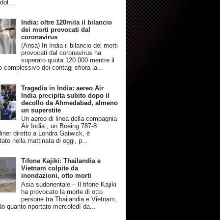
dol...
India: oltre 120mila il bilancio
dei morti provocati dal
coronavirus
(Ansa) In India il bilancio dei morti
provocati dal coronavirus ha
superato quota 120.000 mentre il
 complessivo dei contagi sfiora la...
Tragedia in India: aereo Air
India precipita subito dopo il
decollo da Ahmedabad, almeno
un superstite
Un aereo di linea della compagnia
Air India , un Boeing 787-8
iner diretto a Londra Gatwick, è
tato nella mattinata di oggi, p...
Tifone Kajiki: Thailandia e
Vietnam colpite da
inondazioni, otto morti
Asia sudorientale – Il tifone Kajiki
ha provocato la morte di otto
persone tra Thailandia e Vietnam,
o quanto riportato mercoledì da...