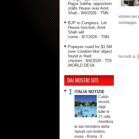
Rajya Sabha; opposition
stalls House over Amit
Shah
- 8/6/2026
- TNN
visitare per 
sondaggio..
BJP to Congress: Let
House function, Amit
Shah will
come
- 8/7/2026
- TNN
Popeyes sued for $1.5M
over 'condom-like' object
found in fried
Iscriviti a:
chicken
- 8/6/2026
- TOI
WORLD DESK
DAI NOSTRI SITI
ITALIA NOTIZIE
Caldo
record,
oggi
tutte le
27 città
monitora
te dal ministero della
Salute con bollino
rosso
-
Roma - Il