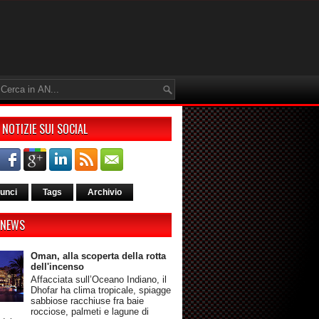
 NOTIZIE SUI SOCIAL
unci
Tags
Archivio
 NEWS
Oman, alla scoperta della rotta
dell'incenso
Affacciata sull’Oceano Indiano, il
Dhofar ha clima tropicale, spiagge
sabbiose racchiuse fra baie
rocciose, palmeti e lagune di