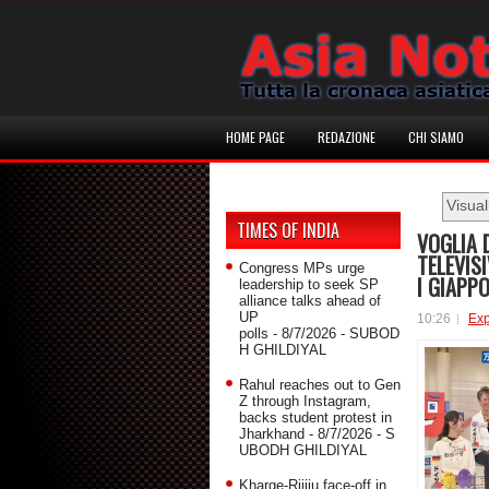
HOME PAGE
REDAZIONE
CHI SIAMO
Visual
TIMES OF INDIA
VOGLIA 
TELEVISI
Congress MPs urge
I GIAPP
leadership to seek SP
alliance talks ahead of
UP
10:26
Ex
polls
- 8/7/2026
- SUBOD
H GHILDIYAL
Rahul reaches out to Gen
Z through Instagram,
backs student protest in
Jharkhand
- 8/7/2026
- S
UBODH GHILDIYAL
Kharge-Rijiju face-off in