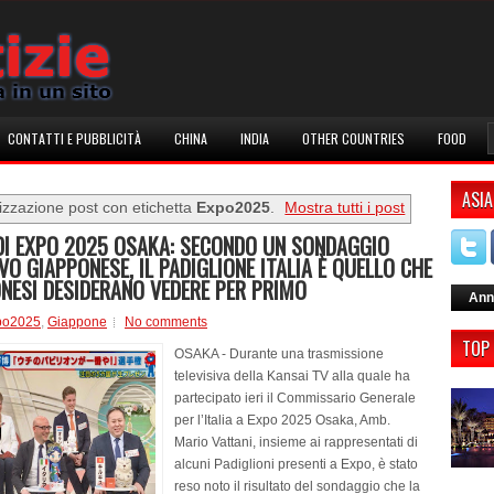
CONTATTI E PUBBLICITÀ
CHINA
INDIA
OTHER COUNTRIES
FOOD
ASIA
izzazione post con etichetta
Expo2025
.
Mostra tutti i post
DI EXPO 2025 OSAKA: SECONDO UN SONDAGGIO
VO GIAPPONESE, IL PADIGLIONE ITALIA È QUELLO CHE
ONESI DESIDERANO VEDERE PER PRIMO
Ann
po2025
,
Giappone
No comments
TOP
OSAKA - Durante una trasmissione
televisiva della Kansai TV alla quale ha
partecipato ieri il Commissario Generale
per l’Italia a Expo 2025 Osaka, Amb.
Mario Vattani, insieme ai rappresentati di
alcuni Padiglioni presenti a Expo, è stato
reso noto il risultato del sondaggio che la