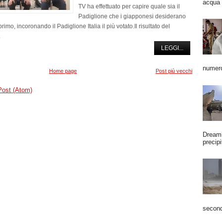
acqua 
TV ha effettuato per capire quale sia il
Padiglione che i giapponesi desiderano
primo, incoronando il Padiglione Italia il più votato.Il risultato del
.
LEGGI...
numero
Home page
Post più vecchi
Post (Atom)
Dreaml
precipi
second