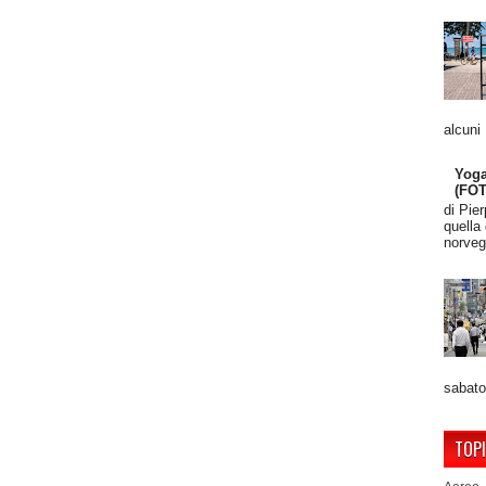
alcuni
Yoga
(FO
di Pie
quella
norveg
sabato
TOP