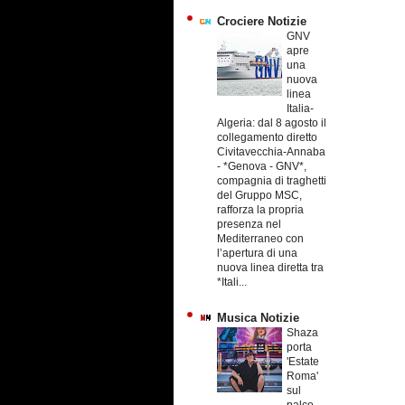
Crociere Notizie
GNV
apre
una
nuova
linea
Italia-
Algeria: dal 8 agosto il
collegamento diretto
Civitavecchia-Annaba
-
*Genova - GNV*,
compagnia di traghetti
del Gruppo MSC,
rafforza la propria
presenza nel
Mediterraneo con
l’apertura di una
nuova linea diretta tra
*Itali...
Musica Notizie
Shaza
porta
'Estate
Roma'
sul