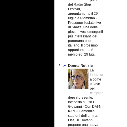
palco
del Radio Stop
Festival,
appuntamento il 29
luglio a Piombino
-
Prosegue l'estate live
di Shaza, una delle
giovani voci emergenti
più interessanti del
panorama pop
italiano. Il prossimo
appuntamento è
mercoledì 29 lug...
Donna Notizie
La
letteratur
a come
chiave
per
compren
dere il presente:
intervista a Lisa Di
Giovanni
-
Con DAI-NI-
KAN – Centomila
stagioni dell’anima,
Lisa Di Giovanni
propone una nuova