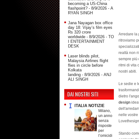
becoming a US-China
flashpoint?
- 8/9/2026
- A
RYAN SINGH
Jana Nayagan box office
day 18: Vijay’s film eyes
Rs 320 crore
Arredare la
worldwide
- 8/9/2026
- TO
ritroviamo p
I ENTERTAINMENT
DESK
specializzat
realtà non r
Laser blinds pilot,
sempre più d
Malaysia Airlines flight
flies in circle before
ritmi di vit
Kolkata
nostri abiti.
landing
- 8/9/2026
- ANJ
ALI SINGH
Le sedie e l
trasformando
DAI NOSTRI SITI
dietro l'ang
design
ideat
ITALIA NOTIZIE
dell'arredam
Milano,
nelle vostre
un anno
senza
Lovethesign
risposte
per
Stando comod
l’omicidi