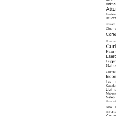
Aereo
Animal
Attu
Bambin
Bellez
Bosforo
Cinem
Cor
Costituz
Curi
Econ
Eserc
Filippi
Galle
Giustiz
Indon
Iraq
I
Kazaki
Libri
Malesi
Meteo
Mondiali
New D
Caledon