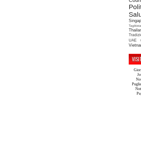
Count
Poli
Sal
Singap
Tagikist
Thaila
Tradiz
UAE
Vietn
VISI
Gior
Jo
Not
Pugli
Not
Pu