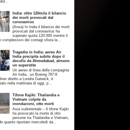
dol...
India: oltre 120mila il bilancio
dei morti provocati dal
coronavirus
(Ansa) In India il bilancio dei morti
provocati dal coronavirus ha
superato quota 120.000 mentre il
 complessivo dei contagi sfiora la...
Tragedia in India: aereo Air
India precipita subito dopo il
decollo da Ahmedabad, almeno
un superstite
Un aereo di linea della compagnia
Air India , un Boeing 787-8
iner diretto a Londra Gatwick, è
tato nella mattinata di oggi, p...
Tifone Kajiki: Thailandia e
Vietnam colpite da
inondazioni, otto morti
Asia sudorientale – Il tifone Kajiki
ha provocato la morte di otto
persone tra Thailandia e Vietnam,
o quanto riportato mercoledì da...