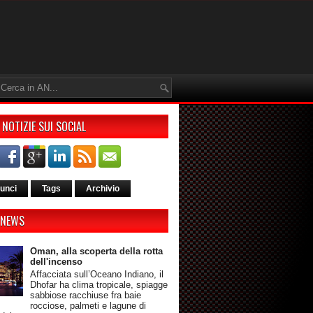
 NOTIZIE SUI SOCIAL
unci
Tags
Archivio
 NEWS
Oman, alla scoperta della rotta
dell'incenso
Affacciata sull’Oceano Indiano, il
Dhofar ha clima tropicale, spiagge
sabbiose racchiuse fra baie
rocciose, palmeti e lagune di