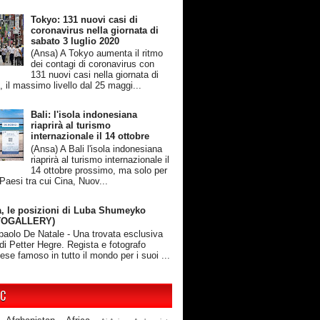
Tokyo: 131 nuovi casi di
coronavirus nella giornata di
sabato 3 luglio 2020
(Ansa) A Tokyo aumenta il ritmo
dei contagi di coronavirus con
131 nuovi casi nella giornata di
, il massimo livello dal 25 maggi...
Bali: l'isola indonesiana
riaprirà al turismo
internazionale il 14 ottobre
(Ansa) A Bali l'isola indonesiana
riaprirà al turismo internazionale il
14 ottobre prossimo, ma solo per
 Paesi tra cui Cina, Nuov...
, le posizioni di Luba Shumeyko
TOGALLERY)
rpaolo De Natale - Una trovata esclusiva
 di Petter Hegre. Regista e fotografo
ese famoso in tutto il mondo per i suoi ...
IC