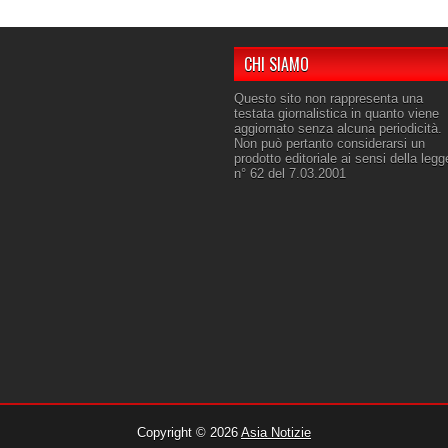
CHI SIAMO
Questo sito non rappresenta una
testata giornalistica in quanto viene
aggiornato senza alcuna periodicità.
Non può pertanto considerarsi un
prodotto editoriale ai sensi della legg
n° 62 del 7.03.2001
Copyright ©
2026
Asia Notizie