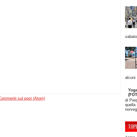
sabato
alcuni
Yoga
(FO
Commenti sul post (Atom)
di Pie
quella
norveg
TOP