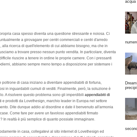
acqua 
 propria casa spesso diventa una questione stressante e noiosa. Ci
untualmente a girovagare per centri commerciali e centri d'arredo
numero
i, alla ricerca di quell'elemento di cui abbiamo bisogno, ma che in
iusciamo a trovare presso nessun punto vendita. In particolare, diventa
ifficile riuscire a tenere in ordine le proprie camere. Con i pressanti
a odierni, abbiamo sempre meno tempo a disposizione per sistemare i
e poltrone di casa iniziano a diventare appendiabiti di fortuna,
Dreaml
precipi
si in inguardabili cumuli di vestiti. Finalmente, però, la soluzione è
olo. A risolvere questo problema sono gli imperdibili
appendiabiti di
i e prodotti da Lovethesign, marchio leader in Europa nel settore
ento. Dite dunque addio al disordine e date il benvenuto all'armonia
 case. Come fare per avere un favoloso appendiabiti firmato
? In realtà è più semplice di quanto possiate immaginare.
second
amente in casa, collegatevi al sito internet di Lovethesign ed