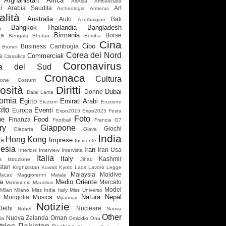
Afghanistan
Africa
AirAsia
Ambasciata
i
Arabia Saudita
Art
Archeologia
Armenia
alità
Australia
Auto
Bali
Azerbaigian
Bangkok Thailandia
Bangladesh
a
Birmania
za
Borse
Bengala
Bhutan
Bomba
Cina
Cibo
Business
Cambogia
Brunei
Corea del Nord
Commerciali
a
Classifica
Coronavirus
ea del Sud
Cronaca
Cultura
ione
Costumi
osità
Diritti
Dubai
Donne
Dalai Lama
omia
Egitto
Emirati Arabi
Elezioni
Eruzione
ito
Eventi
Europa
Expo2015
Expo2025
Festa
Foto
ne
Food
Finanza
Football
Francia
G7
ry
Giappone
Giochi
Giacarta
Giava
India
Hong Kong
Imprese
ia
Incidente
esia
Iran
Iran Usa
Interiors
Interview
Intervista
Italia
Italy
Kashmir
s
Istruzione
Jihad
stan
Kirghizistan
Kuwait
Kyoto
Laos
Lavoro
Legge
Malaysia
Maldive
Macao
Maggiorenni
Malala
a
Medio Oriente
Mercato
Matrimonio
Mauritius
Model
Milan
Milano
Miss India Italy
Miss Universo
Natura
Nepal
Mongolia
Musica
Myanmar
Notizie
elhi
Nucleare
Nobel
Nuova
Other
Nuova Zelanda
Oman
ia
Omicidio
Onu