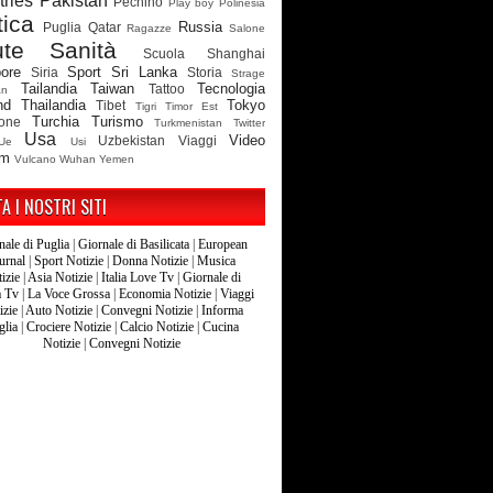
ries
Pakistan
Pechino
Play boy
Polinesia
tica
Russia
Puglia
Qatar
Ragazze
Salone
ute
Sanità
Scuola
Shanghai
ore
Sport
Sri Lanka
Siria
Storia
Strage
Tailandia
Taiwan
Tecnologia
Tattoo
an
nd
Thailandia
Tokyo
Tibet
Tigri
Timor Est
Turchia
Turismo
ione
Turkmenistan
Twitter
Usa
Video
Uzbekistan
Viaggi
Ue
Usi
am
Vulcano
Wuhan
Yemen
TA I NOSTRI SITI
nale di Puglia
|
Giornale di Basilicata
|
European
urnal
|
Sport Notizie
|
Donna Notizie
|
Musica
izie
|
Asia Notizie
|
Italia Love Tv
|
Giornale di
a Tv
|
La Voce Grossa
|
Economia Notizie
|
Viaggi
izie
|
Auto Notizie
|
Convegni Notizie
|
Informa
glia
|
Crociere Notizie
|
Calcio Notizie
|
Cucina
Notizie
|
Convegni Notizie