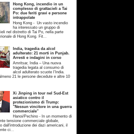
Hong Kong, incendio in un
complesso di grattacieli a Tai
Po: due feriti gravi e persone
intrappolate
Hong Kong - Un vasto incendio
ha interessato un gruppo di
ieli nel distretto di Tai Po, nella parte
rionale di Hong Kong. Fit...
India, tragedia da alcol
adulterato: 21 morti in Punjab.
Arresti e indagini in corso
Amritsar, India – Una nuova
tragedia legata al consumo di
alcol adulterato scuote l’India.
lmeno 21 le persone decedute e altre 10
Xi Jinping in tour nel Sud-Est
asiatico contro il
protezionismo di Trump:
"Nessun vincitore in una guerra
commerciale"
Hanoi/Pechino - In un momento di
nte tensione commerciale globale,
 dall'introduzione dei dazi americani, il
nte ci...