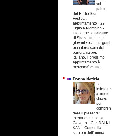
sul
palco
del Radio Stop
Festival,
appuntamento il 29
luglio a Piombino
-
Prosegue l'estate live
di Shaza, una delle
giovani voci emergenti
più interessanti del
panorama pop
italiano. Il prossimo
appuntamento è
mercoledì 29 lug...
Donna Notizie
La
letteratur
a come
chiave
per
compren
dere il presente:
intervista a Lisa Di
Giovanni
-
Con DAI-NI-
KAN – Centomila
stagioni dell’anima,