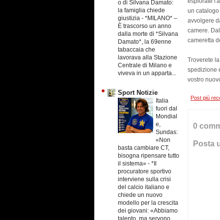
esplorate l'
o di Silvana Damato:
la famiglia chiede
un catalogo 
giustizia
-
*MILANO* –
avvolgere da
È trascorso un anno
camere. Dall
dalla morte di *Silvana
cameretta de
Damato*, la 69enne
tabaccaia che
lavorava alla Stazione
Troverete la 
Centrale di Milano e
spedizione è
viveva in un apparta...
vostro nuovo
Sport Notizie
Post più rec
Italia
fuori dal
Mondial
e,
0 comm
Sundas:
«Non
Posta 
basta cambiare CT,
bisogna ripensare tutto
il sistema»
-
*Il
procuratore sportivo
interviene sulla crisi
del calcio italiano e
chiede un nuovo
modello per la crescita
dei giovani: «Abbiamo
talento, ma servono