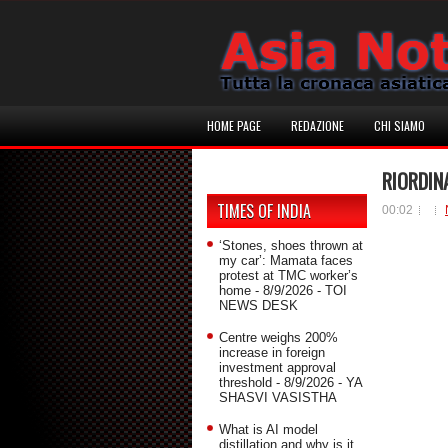
HOME PAGE
REDAZIONE
CHI SIAMO
RIORDIN
TIMES OF INDIA
00:02
‘Stones, shoes thrown at
my car’: Mamata faces
protest at TMC worker’s
home
- 8/9/2026
- TOI
NEWS DESK
Centre weighs 200%
increase in foreign
investment approval
threshold
- 8/9/2026
- YA
SHASVI VASISTHA
What is AI model
distillation and why is it