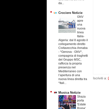
da...
Crociere Notizie
GNV
apre
una
nuova
linea
Italia-
Algeria: dal 8 agosto il
collegamento diretto
Civitavecchia-Annaba
-
*Genova - GNV*,
compagnia di traghetti
del Gruppo MSC,
rafforza la propria
presenza nel
Mediterraneo con
l’apertura di una
Iscriviti a:
nuova linea diretta tra
*Itali...
Musica Notizie
Shaza
porta
'Estate
Roma'