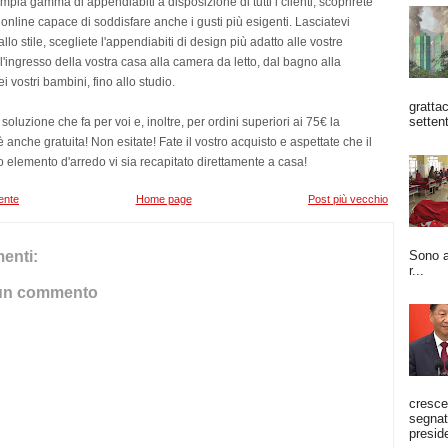
ampia gamma di appendiabiti a disposizione di tutti i clienti, scoprirete
online capace di soddisfare anche i gusti più esigenti. Lasciatevi
llo stile, scegliete l'appendiabiti di design più adatto alle vostre
'ingresso della vostra casa alla camera da letto, dal bagno alla
i vostri bambini, fino allo studio.
grattac
settent
soluzione che fa per voi e, inoltre, per ordini superiori ai 75€ la
 anche gratuita! Non esitate! Fate il vostro acquisto e aspettate che il
 elemento d'arredo vi sia recapitato direttamente a casa!
ente
Home page
Post più vecchio
Sono a
enti:
r...
un commento
cresce
segnato
preside