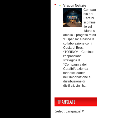
Viaggi Notizie
Compag
nia dei
Caraibi
scomme
tte sul
futuro: si
amplia il progetto retail
“Dispensa” e nasce la
collaborazione con i
Costardi Bros.
-
*TORINO* – Continua
l’espansione
strategica di
*Compagnia dei
Caraibi*, azienda
torinese leader
nell’importazione e
distribuzione di
distillati, vini, b...
TRANSLATE
Select Language
▼