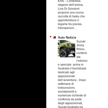
KAN – Centomila
stagioni dell’anima,
Lisa Di Giovanni
propone una nuova
raccolta di haiku che
approfondisce il
legame tra poesia,
introspezion...
Auto Notizie
Suzuki
Jimny
Rhino,
conferm
ata
l’edizion
e speciale: arriva in
Australia il fuoristrada
dedicato agli
appassionati
dell’avventura
-
Dopo
settimane di
indiscrezioni,
avvistamenti e
numerose richieste di
conferma da parte
degli appassionati,
Suzuki Australia ha