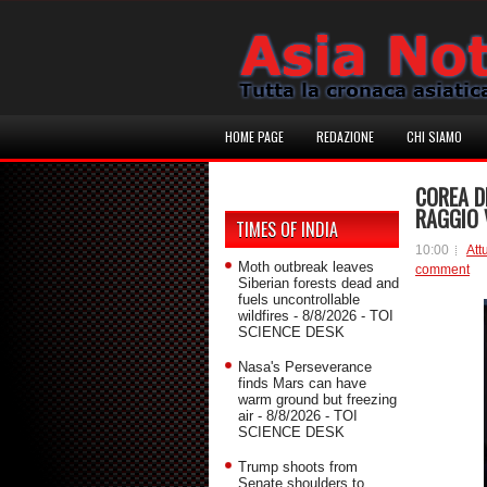
HOME PAGE
REDAZIONE
CHI SIAMO
COREA D
RAGGIO 
TIMES OF INDIA
10:00
Att
Moth outbreak leaves
comment
Siberian forests dead and
fuels uncontrollable
wildfires
- 8/8/2026
- TOI
SCIENCE DESK
Nasa's Perseverance
finds Mars can have
warm ground but freezing
air
- 8/8/2026
- TOI
SCIENCE DESK
Trump shoots from
Senate shoulders to