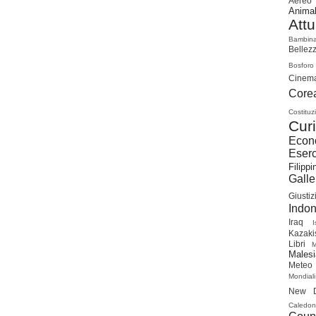
Aereo
Animal
Attu
Bambin
Bellez
Bosforo
Cinem
Cor
Costituz
Curi
Econ
Eserc
Filippi
Galle
Giustiz
Indon
Iraq
I
Kazaki
Libri
Malesi
Meteo
Mondiali
New D
Caledon