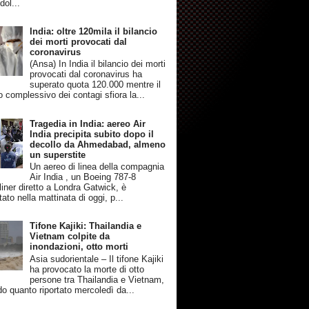
dol...
India: oltre 120mila il bilancio
dei morti provocati dal
coronavirus
(Ansa) In India il bilancio dei morti
provocati dal coronavirus ha
superato quota 120.000 mentre il
 complessivo dei contagi sfiora la...
Tragedia in India: aereo Air
India precipita subito dopo il
decollo da Ahmedabad, almeno
un superstite
Un aereo di linea della compagnia
Air India , un Boeing 787-8
iner diretto a Londra Gatwick, è
tato nella mattinata di oggi, p...
Tifone Kajiki: Thailandia e
Vietnam colpite da
inondazioni, otto morti
Asia sudorientale – Il tifone Kajiki
ha provocato la morte di otto
persone tra Thailandia e Vietnam,
o quanto riportato mercoledì da...