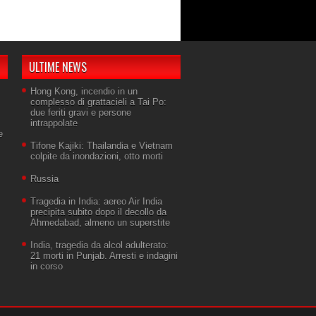
ULTIME NEWS
Hong Kong, incendio in un
complesso di grattacieli a Tai Po:
due feriti gravi e persone
intrappolate
e
Tifone Kajiki: Thailandia e Vietnam
colpite da inondazioni, otto morti
Russia
Tragedia in India: aereo Air India
precipita subito dopo il decollo da
Ahmedabad, almeno un superstite
India, tragedia da alcol adulterato:
21 morti in Punjab. Arresti e indagini
in corso