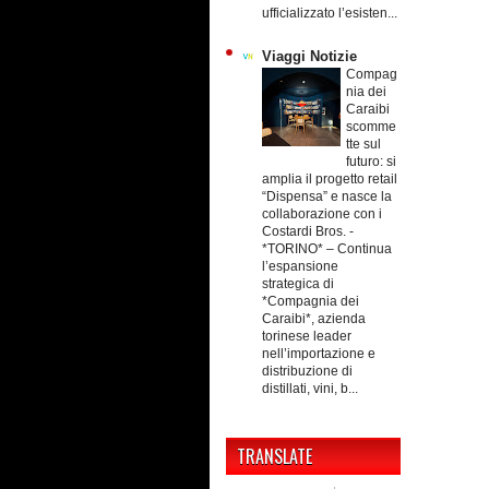
ufficializzato l’esisten...
Viaggi Notizie
Compag
nia dei
Caraibi
scomme
tte sul
futuro: si
amplia il progetto retail
“Dispensa” e nasce la
collaborazione con i
Costardi Bros.
-
*TORINO* – Continua
l’espansione
strategica di
*Compagnia dei
Caraibi*, azienda
torinese leader
nell’importazione e
distribuzione di
distillati, vini, b...
TRANSLATE