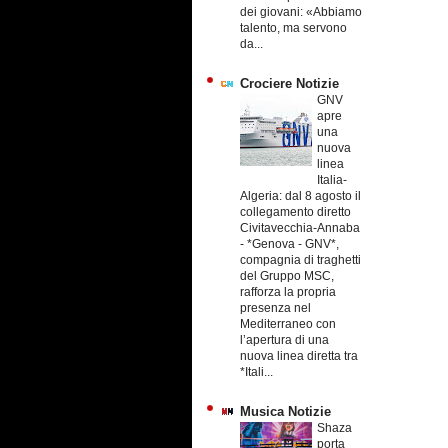
dei giovani: «Abbiamo
talento, ma servono
da...
Crociere Notizie
GNV
apre
una
nuova
linea
Italia-
Algeria: dal 8 agosto il
collegamento diretto
Civitavecchia-Annaba
-
*Genova - GNV*,
compagnia di traghetti
del Gruppo MSC,
rafforza la propria
presenza nel
Mediterraneo con
l’apertura di una
nuova linea diretta tra
*Itali...
Musica Notizie
Shaza
porta