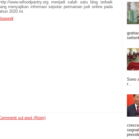
http://www.wifoodpantry.org menjadi salah satu blog terbaik
ang menyajikan informasi seputar permainan judi online pada
ahun 2020 ini.
ispondi
grattac
settent
Sono a
r...
Commenti sul post (Atom)
cresce
segnato
preside