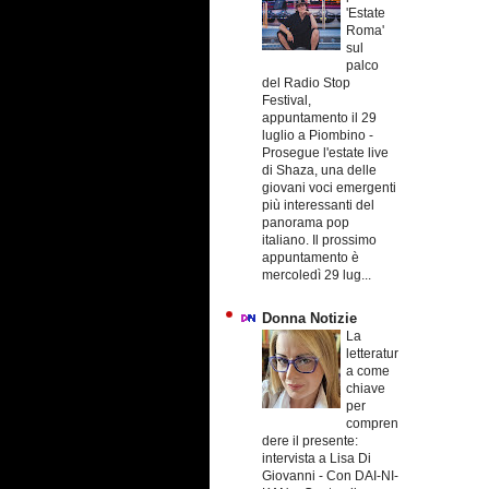
'Estate
Roma'
sul
palco
del Radio Stop
Festival,
appuntamento il 29
luglio a Piombino
-
Prosegue l'estate live
di Shaza, una delle
giovani voci emergenti
più interessanti del
panorama pop
italiano. Il prossimo
appuntamento è
mercoledì 29 lug...
Donna Notizie
La
letteratur
a come
chiave
per
compren
dere il presente:
intervista a Lisa Di
Giovanni
-
Con DAI-NI-