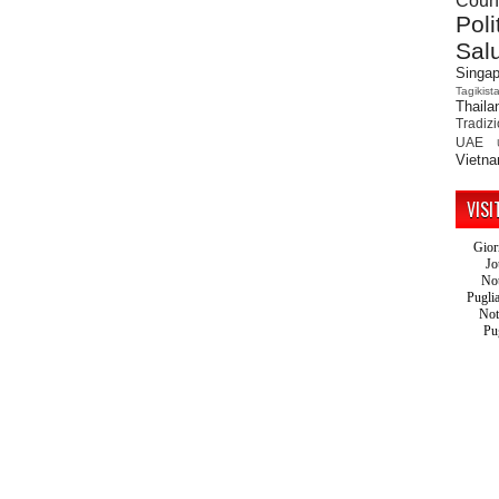
Count
Poli
Sal
Singap
Tagikist
Thaila
Tradiz
UAE
Vietn
VISI
Gior
Jo
Not
Pugli
Not
Pu