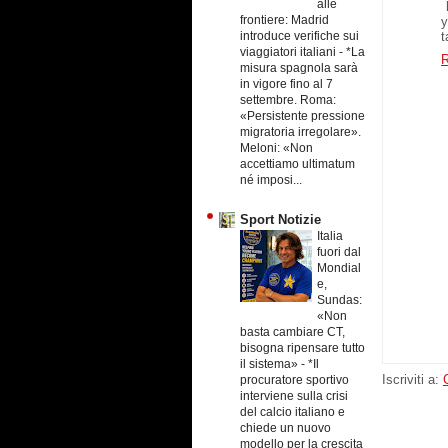
alle
frontiere: Madrid
y
introduce verifiche sui
t
viaggiatori italiani
-
*La
R
misura spagnola sarà
in vigore fino al 7
settembre. Roma:
«Persistente pressione
migratoria irregolare».
Meloni: «Non
accettiamo ultimatum
né imposi...
Sport Notizie
Italia
fuori dal
Mondial
e,
Sundas:
«Non
basta cambiare CT,
bisogna ripensare tutto
il sistema»
-
*Il
Iscriviti a:
procuratore sportivo
interviene sulla crisi
del calcio italiano e
chiede un nuovo
modello per la crescita