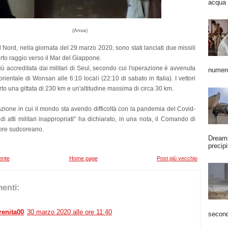
acqua 
(Ansa)
 Nord, nella giornata del 29 marzo 2020, sono stati lanciati due missili
corto raggio verso il Mar del Giappone.
 più accreditata dai militari di Seul, secondo cui l'operazione è avvenuta
numero
orientale di Wonsan alle 6:10 locali (22:10 di sabato in Italia). I vettori
o una gittata di 230 km e un'altitudine massima di circa 30 km.
azione in cui il mondo sta avendo difficoltà con la pandemia del Covid-
a di atti militari inappropriati" ha dichiarato, in una nota, il Comando di
ore sudcoreano.
Dreaml
precipi
ente
Home page
Post più vecchio
enti:
renita00
30 marzo 2020 alle ore 11:40
second