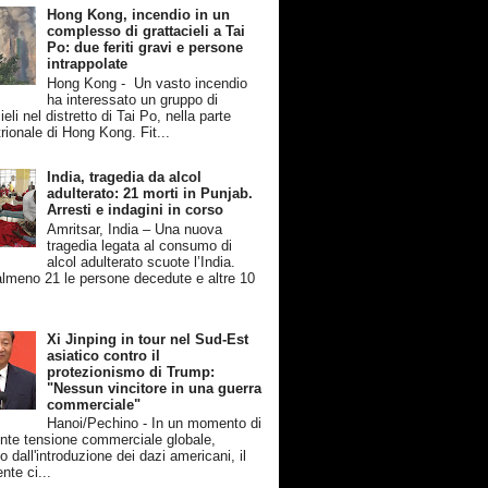
Hong Kong, incendio in un
complesso di grattacieli a Tai
Po: due feriti gravi e persone
intrappolate
Hong Kong - Un vasto incendio
ha interessato un gruppo di
ieli nel distretto di Tai Po, nella parte
rionale di Hong Kong. Fit...
India, tragedia da alcol
adulterato: 21 morti in Punjab.
Arresti e indagini in corso
Amritsar, India – Una nuova
tragedia legata al consumo di
alcol adulterato scuote l’India.
lmeno 21 le persone decedute e altre 10
Xi Jinping in tour nel Sud-Est
asiatico contro il
protezionismo di Trump:
"Nessun vincitore in una guerra
commerciale"
Hanoi/Pechino - In un momento di
nte tensione commerciale globale,
 dall'introduzione dei dazi americani, il
nte ci...