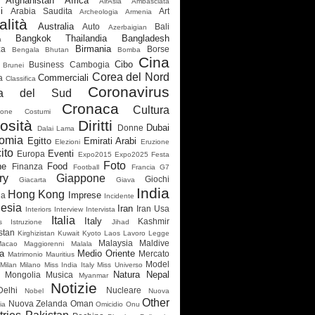
Afghanistan
Africa
AirAsia
Ambasciata
i
Arabia Saudita
Art
Archeologia
Armenia
alità
Australia
Auto
Bali
Azerbaigian
Bangkok Thailandia
Bangladesh
a
Birmania
za
Borse
Bengala
Bhutan
Bomba
Cina
Cibo
Business
Cambogia
Brunei
Corea del Nord
Commerciali
a
Classifica
Coronavirus
ea del Sud
Cronaca
Cultura
ione
Costumi
osità
Diritti
Dubai
Donne
Dalai Lama
omia
Egitto
Emirati Arabi
Elezioni
Eruzione
ito
Eventi
Europa
Expo2015
Expo2025
Festa
Foto
ne
Food
Finanza
Football
Francia
G7
ry
Giappone
Giochi
Giacarta
Giava
India
Hong Kong
Imprese
ia
Incidente
esia
Iran
Iran Usa
Interiors
Interview
Intervista
Italia
Italy
Kashmir
s
Istruzione
Jihad
stan
Kirghizistan
Kuwait
Kyoto
Laos
Lavoro
Legge
Malaysia
Maldive
Macao
Maggiorenni
Malala
a
Medio Oriente
Mercato
Matrimonio
Mauritius
Model
Milan
Milano
Miss India Italy
Miss Universo
Natura
Nepal
Mongolia
Musica
Myanmar
Notizie
elhi
Nucleare
Nobel
Nuova
Other
Nuova Zelanda
Oman
ia
Omicidio
Onu