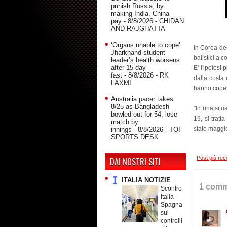
punish Russia, by
making India, China
pay
- 8/8/2026
- CHIDAN
AND RAJGHATTA
‘Organs unable to cope’:
In Corea del
Jharkhand student
balistici a 
leader’s health worsens
after 15-day
E' l'ipotesi
fast
- 8/8/2026
- RK
dalla costa 
LAXMI
hanno copert
Australia pacer takes
8/25 as Bangladesh
"In una situ
bowled out for 54, lose
19, si tratt
match by
stato maggi
innings
- 8/8/2026
- TOI
SPORTS DESK
Post più rec
DAI NOSTRI SITI
ITALIA NOTIZIE
1 comm
Scontro
Italia-
Spagna
sui
controlli