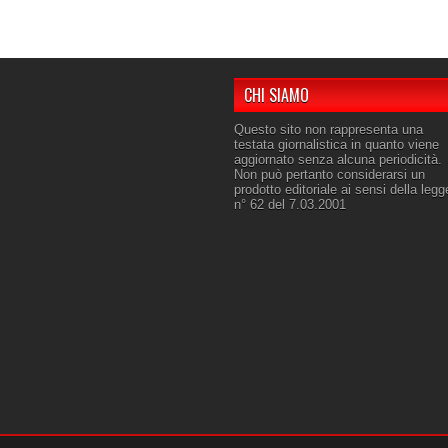
CHI SIAMO
Questo sito non rappresenta una
testata giornalistica in quanto viene
aggiornato senza alcuna periodicità.
Non può pertanto considerarsi un
prodotto editoriale ai sensi della legg
n° 62 del 7.03.2001