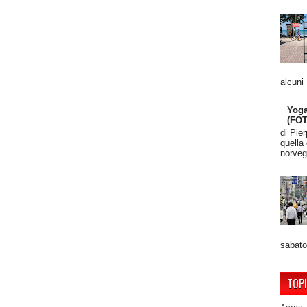
alcuni
Yoga
(FO
di Pie
quella
norveg
sabato
TOP