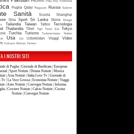
ries
Pakistan
Pechino
Play boy
Polinesia
tica
Russia
Puglia
Qatar
Ragazze
Salone
ute
Sanità
Scuola
Shanghai
ore
Sport
Sri Lanka
Siria
Storia
Strage
Tailandia
Taiwan
Tecnologia
Tattoo
an
nd
Thailandia
Tokyo
Tibet
Tigri
Timor Est
Turchia
Turismo
ione
Turkmenistan
Twitter
Usa
Video
Uzbekistan
Viaggi
Ue
Usi
am
Vulcano
Wuhan
Yemen
TA I NOSTRI SITI
nale di Puglia
|
Giornale di Basilicata
|
European
urnal
|
Sport Notizie
|
Donna Notizie
|
Musica
izie
|
Asia Notizie
|
Italia Love Tv
|
Giornale di
a Tv
|
La Voce Grossa
|
Economia Notizie
|
Viaggi
izie
|
Auto Notizie
|
Convegni Notizie
|
Informa
glia
|
Crociere Notizie
|
Calcio Notizie
|
Cucina
Notizie
|
Convegni Notizie