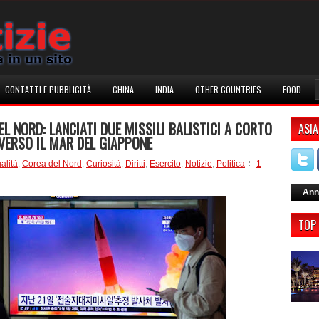
CONTATTI E PUBBLICITÀ
CHINA
INDIA
OTHER COUNTRIES
FOOD
EL NORD: LANCIATI DUE MISSILI BALISTICI A CORTO
ASIA
VERSO IL MAR DEL GIAPPONE
ualità
,
Corea del Nord
,
Curiosità
,
Diritti
,
Esercito
,
Notizie
,
Politica
1
Ann
TOP