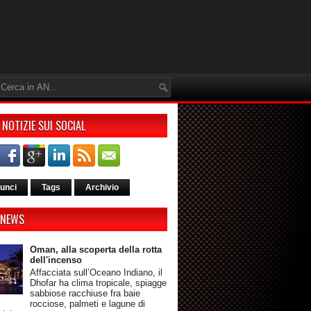
 NOTIZIE SUI SOCIAL
unci
Tags
Archivio
 NEWS
Oman, alla scoperta della rotta
dell'incenso
Affacciata sull’Oceano Indiano, il
Dhofar ha clima tropicale, spiagge
sabbiose racchiuse fra baie
rocciose, palmeti e lagune di