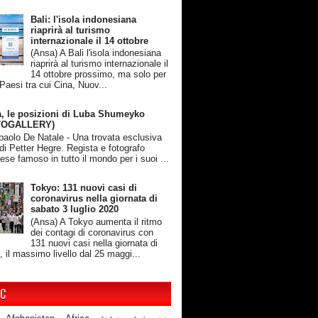
Bali: l'isola indonesiana
riaprirà al turismo
internazionale il 14 ottobre
(Ansa) A Bali l'isola indonesiana
riaprirà al turismo internazionale il
14 ottobre prossimo, ma solo per
 Paesi tra cui Cina, Nuov...
, le posizioni di Luba Shumeyko
TOGALLERY)
rpaolo De Natale - Una trovata esclusiva
 di Petter Hegre. Regista e fotografo
ese famoso in tutto il mondo per i suoi ...
Tokyo: 131 nuovi casi di
coronavirus nella giornata di
sabato 3 luglio 2020
(Ansa) A Tokyo aumenta il ritmo
dei contagi di coronavirus con
131 nuovi casi nella giornata di
, il massimo livello dal 25 maggi...
IC