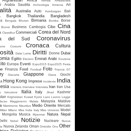
Afghanistan
Africa
AirAsia
Ambasciata
i
Arabia Saudita
Art
Archeologia
Armenia
alità
Australia
Auto
Bali
Azerbaigian
Bangkok Thailandia
Bangladesh
a
Birmania
za
Borse
Bengala
Bhutan
Bomba
Cina
Cibo
Business
Cambogia
Brunei
Corea del Nord
Commerciali
a
Classifica
Coronavirus
ea del Sud
Cronaca
Cultura
ione
Costumi
osità
Diritti
Dubai
Donne
Dalai Lama
omia
Egitto
Emirati Arabi
Elezioni
Eruzione
ito
Eventi
Europa
Expo2015
Expo2025
Festa
Foto
ne
Food
Finanza
Football
Francia
G7
ry
Giappone
Giochi
Giacarta
Giava
India
Hong Kong
Imprese
ia
Incidente
esia
Iran
Iran Usa
Interiors
Interview
Intervista
Italia
Italy
Kashmir
s
Istruzione
Jihad
stan
Kirghizistan
Kuwait
Kyoto
Laos
Lavoro
Legge
Malaysia
Maldive
Macao
Maggiorenni
Malala
a
Medio Oriente
Mercato
Matrimonio
Mauritius
Model
Milan
Milano
Miss India Italy
Miss Universo
Natura
Nepal
Mongolia
Musica
Myanmar
Notizie
elhi
Nucleare
Nobel
Nuova
Other
Nuova Zelanda
Oman
ia
Omicidio
Onu