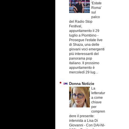
'Estate
Roma'
sul
palco
del Radio Stop
Festival,
appuntamento il 29
luglio a Piombino
-
Prosegue l'estate live
di Shaza, una delle
giovani voci emergenti
più interessanti del
panorama pop
italiano. Il prossimo
appuntamento è
mercoledì 29 lug...
Donna Notizie
La
letteratur
a come
chiave
per
compren
dere il presente:
intervista a Lisa Di
Giovanni
-
Con DAI-NI-