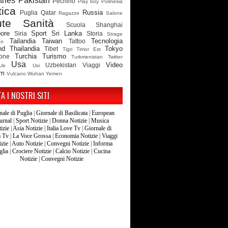
ries
Pakistan
Pechino
Play boy
Polinesia
tica
Russia
Puglia
Qatar
Ragazze
Salone
ute
Sanità
Scuola
Shanghai
ore
Sport
Sri Lanka
Siria
Storia
Strage
Tailandia
Taiwan
Tecnologia
Tattoo
an
nd
Thailandia
Tokyo
Tibet
Tigri
Timor Est
Turchia
Turismo
ione
Turkmenistan
Twitter
Usa
Video
Uzbekistan
Viaggi
Ue
Usi
am
Vulcano
Wuhan
Yemen
TA I NOSTRI SITI
nale di Puglia
|
Giornale di Basilicata
|
European
urnal
|
Sport Notizie
|
Donna Notizie
|
Musica
izie
|
Asia Notizie
|
Italia Love Tv
|
Giornale di
a Tv
|
La Voce Grossa
|
Economia Notizie
|
Viaggi
izie
|
Auto Notizie
|
Convegni Notizie
|
Informa
glia
|
Crociere Notizie
|
Calcio Notizie
|
Cucina
Notizie
|
Convegni Notizie