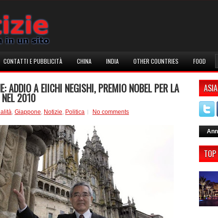
CONTATTI E PUBBLICITÀ
CHINA
INDIA
OTHER COUNTRIES
FOOD
: ADDIO A EIICHI NEGISHI, PREMIO NOBEL PER LA
ASIA
 NEL 2010
alità
,
Giappone
,
Notizie
,
Politica
No comments
Ann
TOP