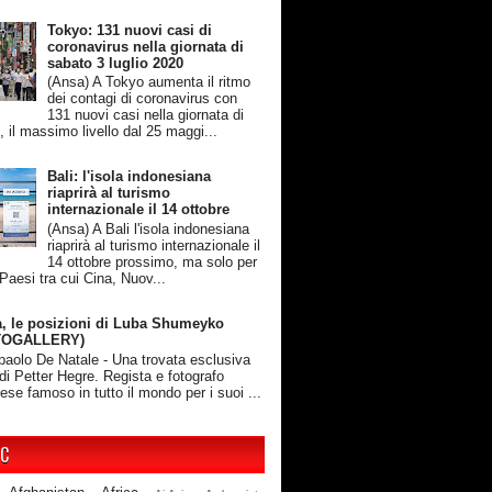
Tokyo: 131 nuovi casi di
coronavirus nella giornata di
sabato 3 luglio 2020
(Ansa) A Tokyo aumenta il ritmo
dei contagi di coronavirus con
131 nuovi casi nella giornata di
, il massimo livello dal 25 maggi...
Bali: l'isola indonesiana
riaprirà al turismo
internazionale il 14 ottobre
(Ansa) A Bali l'isola indonesiana
riaprirà al turismo internazionale il
14 ottobre prossimo, ma solo per
 Paesi tra cui Cina, Nuov...
, le posizioni di Luba Shumeyko
TOGALLERY)
rpaolo De Natale - Una trovata esclusiva
 di Petter Hegre. Regista e fotografo
ese famoso in tutto il mondo per i suoi ...
IC