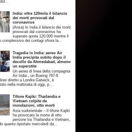
dol...
India: oltre 120mila il bilancio
dei morti provocati dal
coronavirus
(Ansa) In India il bilancio dei morti
provocati dal coronavirus ha
superato quota 120.000 mentre il
 complessivo dei contagi sfiora la...
Tragedia in India: aereo Air
India precipita subito dopo il
decollo da Ahmedabad, almeno
un superstite
Un aereo di linea della compagnia
Air India , un Boeing 787-8
iner diretto a Londra Gatwick, è
tato nella mattinata di oggi, p...
Tifone Kajiki: Thailandia e
Vietnam colpite da
inondazioni, otto morti
Asia sudorientale – Il tifone Kajiki
ha provocato la morte di otto
persone tra Thailandia e Vietnam,
o quanto riportato mercoledì da...