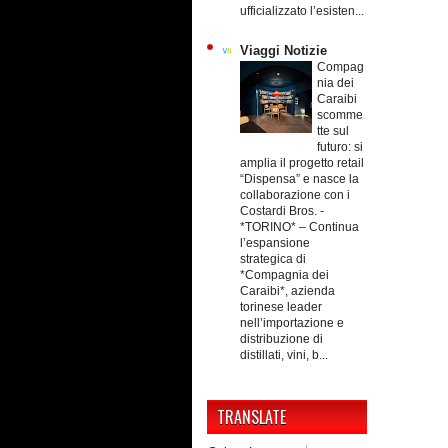
ufficializzato l’esisten...
Viaggi Notizie
Compag
nia dei
Caraibi
scomme
tte sul
futuro: si
amplia il progetto retail
“Dispensa” e nasce la
collaborazione con i
Costardi Bros.
-
*TORINO* – Continua
l’espansione
strategica di
*Compagnia dei
Caraibi*, azienda
torinese leader
nell’importazione e
distribuzione di
distillati, vini, b...
TRANSLATE