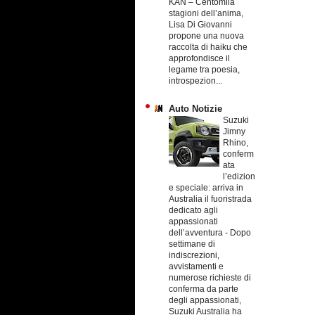
KAN – Centomila
stagioni dell’anima,
Lisa Di Giovanni
propone una nuova
raccolta di haiku che
approfondisce il
legame tra poesia,
introspezion...
Auto Notizie
Suzuki
Jimny
Rhino,
conferm
ata
l’edizion
e speciale: arriva in
Australia il fuoristrada
dedicato agli
appassionati
dell’avventura
-
Dopo
settimane di
indiscrezioni,
avvistamenti e
numerose richieste di
conferma da parte
degli appassionati,
Suzuki Australia ha