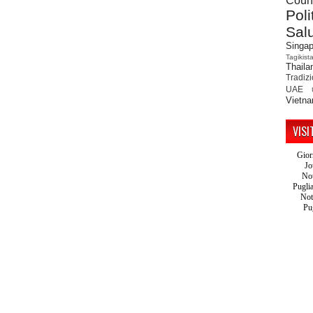
Count
Poli
Sal
Singap
Tagikist
Thaila
Tradiz
UAE
Vietn
VISI
Gior
Jo
Not
Pugli
Not
Pu