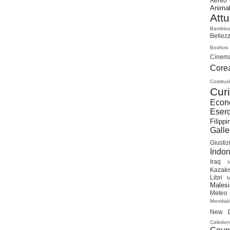
Aereo
Animal
Attu
Bambin
Bellez
Bosforo
Cinem
Cor
Costituz
Curi
Econ
Eserc
Filippi
Galle
Giustiz
Indon
Iraq
I
Kazaki
Libri
Malesi
Meteo
Mondiali
New D
Caledon