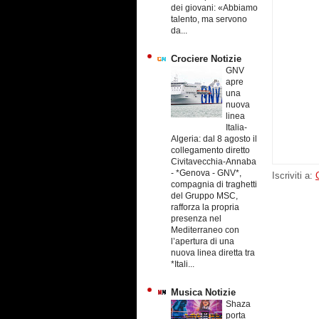
dei giovani: «Abbiamo
talento, ma servono
da...
Crociere Notizie
GNV
apre
una
nuova
linea
Italia-
Algeria: dal 8 agosto il
collegamento diretto
Civitavecchia-Annaba
-
*Genova - GNV*,
Iscriviti a:
compagnia di traghetti
del Gruppo MSC,
rafforza la propria
presenza nel
Mediterraneo con
l’apertura di una
nuova linea diretta tra
*Itali...
Musica Notizie
Shaza
porta