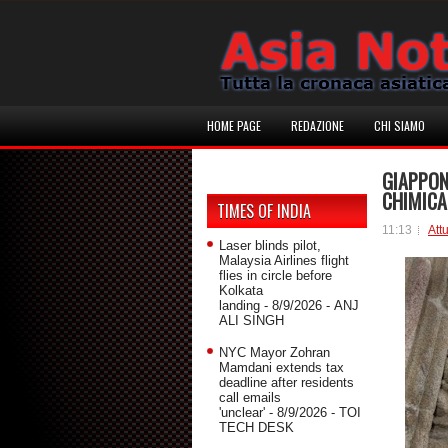
HOME PAGE
REDAZIONE
CHI SIAMO
GIAPPONE
CHIMICA
TIMES OF INDIA
11:13
Attu
Laser blinds pilot,
Malaysia Airlines flight
flies in circle before
Kolkata
landing
- 8/9/2026
- ANJ
ALI SINGH
NYC Mayor Zohran
Mamdani extends tax
deadline after residents
call emails
'unclear'
- 8/9/2026
- TOI
TECH DESK