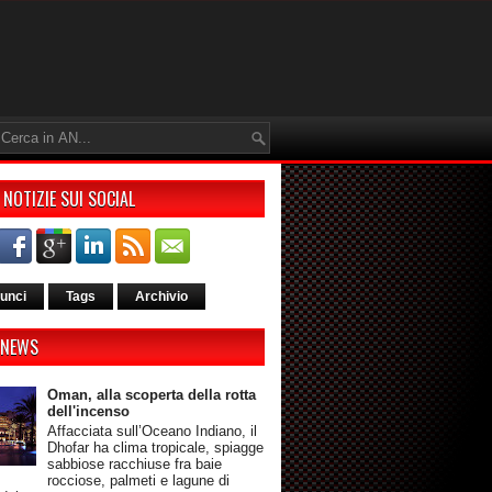
 NOTIZIE SUI SOCIAL
unci
Tags
Archivio
 NEWS
Oman, alla scoperta della rotta
dell'incenso
Affacciata sull’Oceano Indiano, il
Dhofar ha clima tropicale, spiagge
sabbiose racchiuse fra baie
rocciose, palmeti e lagune di