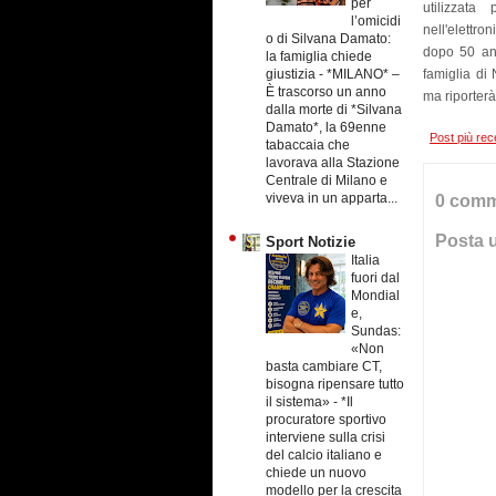
per
utilizzata
l’omicidi
nell'elettro
o di Silvana Damato:
dopo 50 ann
la famiglia chiede
giustizia
-
*MILANO* –
famiglia di
È trascorso un anno
ma riporterà
dalla morte di *Silvana
Damato*, la 69enne
Post più rec
tabaccaia che
lavorava alla Stazione
Centrale di Milano e
viveva in un apparta...
0 comm
Posta 
Sport Notizie
Italia
fuori dal
Mondial
e,
Sundas:
«Non
basta cambiare CT,
bisogna ripensare tutto
il sistema»
-
*Il
procuratore sportivo
interviene sulla crisi
del calcio italiano e
chiede un nuovo
modello per la crescita