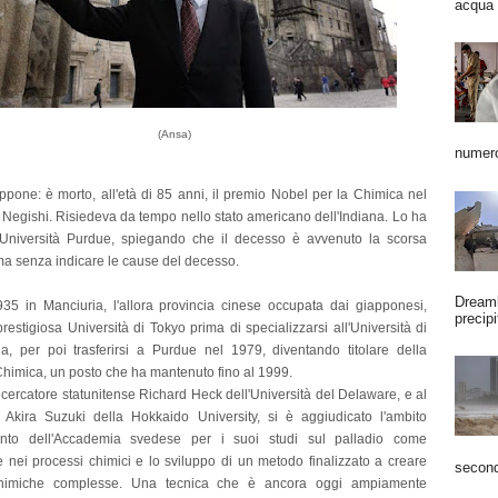
acqua 
(Ansa)
numero
ppone: è morto, all'età di 85 anni, il premio Nobel per la Chimica nel
 Negishi. Risiedeva da tempo nello stato americano dell'Indiana. Lo ha
l'Università Purdue, spiegando che il decesso è avvenuto la scorsa
a senza indicare le cause del decesso.
Dreaml
35 in Manciuria, l'allora provincia cinese occupata dai giapponesi,
precipi
prestigiosa Università di Tokyo prima di specializzarsi all'Università di
a, per poi trasferirsi a Purdue nel 1979, diventando titolare della
Chimica, un posto che ha mantenuto fino al 1999.
icercatore statunitense Richard Heck dell'Università del Delaware, e al
Akira Suzuki della Hokkaido University, si è aggiudicato l'ambito
ento dell'Accademia svedese per i suoi studi sul palladio come
e nei processi chimici e lo sviluppo di un metodo finalizzato a creare
second
himiche complesse. Una tecnica che è ancora oggi ampiamente