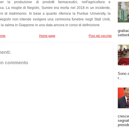
 per la produzione di prodotti farmaceutici, nell'agricoltura e
nica. La moglie di Negishi, Sumire era morta nel 2018 in un incidente,
i di matrimonio. In base a quanto riferisce la Purdue University, la
 Negishi non intende svolgere una cerimonia funebre negli Stati Uniti,
 la salma in Giappone in una data ancora in corso di definizione.
grattac
settent
ente
Home page
Post più vecchio
enti:
un commento
Sono a
r...
cresce
segnato
preside