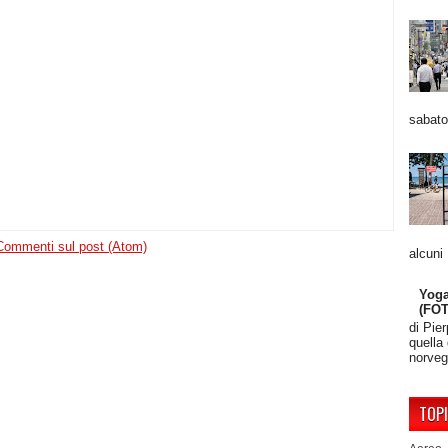
sabato
Commenti sul post (Atom)
alcuni
Yoga
(FO
di Pie
quella
norveg
TOP