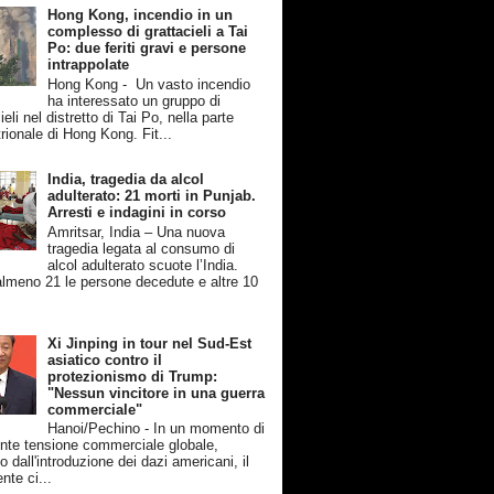
Hong Kong, incendio in un
complesso di grattacieli a Tai
Po: due feriti gravi e persone
intrappolate
Hong Kong - Un vasto incendio
ha interessato un gruppo di
ieli nel distretto di Tai Po, nella parte
rionale di Hong Kong. Fit...
India, tragedia da alcol
adulterato: 21 morti in Punjab.
Arresti e indagini in corso
Amritsar, India – Una nuova
tragedia legata al consumo di
alcol adulterato scuote l’India.
lmeno 21 le persone decedute e altre 10
Xi Jinping in tour nel Sud-Est
asiatico contro il
protezionismo di Trump:
"Nessun vincitore in una guerra
commerciale"
Hanoi/Pechino - In un momento di
nte tensione commerciale globale,
 dall'introduzione dei dazi americani, il
nte ci...