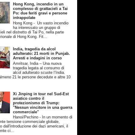
Hong Kong, incendio in un
complesso di grattacieli a Tai
Po: due feriti gravi e persone
intrappolate
Hong Kong - Un vasto incendio
ha interessato un gruppo di
ieli nel distretto di Tai Po, nella parte
rionale di Hong Kong. Fit...
India, tragedia da alcol
adulterato: 21 morti in Punjab.
Arresti e indagini in corso
Amritsar, India – Una nuova
tragedia legata al consumo di
alcol adulterato scuote l’India.
lmeno 21 le persone decedute e altre 10
Xi Jinping in tour nel Sud-Est
asiatico contro il
protezionismo di Trump:
"Nessun vincitore in una guerra
commerciale"
Hanoi/Pechino - In un momento di
nte tensione commerciale globale,
 dall'introduzione dei dazi americani, il
nte ci...