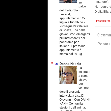
rimanere".
sul
palco
Nel corso d
del Radio Stop
DigitalBliz, 
Festival,
appuntamento il 29
Post più rec
luglio a Piombino
-
Prosegue l'estate live
di Shaza, una delle
giovani voci emergenti
0 comm
più interessanti del
panorama pop
Posta 
italiano. Il prossimo
appuntamento è
mercoledì 29 lug...
Donna Notizie
La
letteratur
a come
chiave
per
compren
dere il presente:
intervista a Lisa Di
Giovanni
-
Con DAI-NI-
KAN – Centomila
stagioni dell’anima,