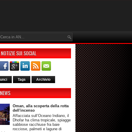
 NOTIZIE SUI SOCIAL
unci
Tags
Archivio
 NEWS
Oman, alla scoperta della rotta
dell'incenso
Affacciata sull’Oceano Indiano, il
Dhofar ha clima tropicale, spiagge
sabbiose racchiuse fra baie
rocciose, palmeti e lagune di