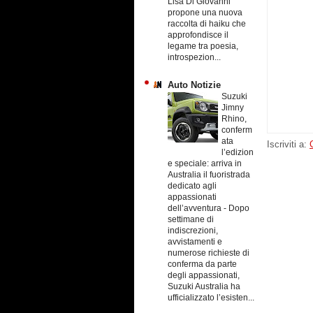
Lisa Di Giovanni
propone una nuova
raccolta di haiku che
approfondisce il
legame tra poesia,
introspezion...
Auto Notizie
Suzuki
Jimny
Rhino,
conferm
ata
Iscriviti a:
l’edizion
e speciale: arriva in
Australia il fuoristrada
dedicato agli
appassionati
dell’avventura
-
Dopo
settimane di
indiscrezioni,
avvistamenti e
numerose richieste di
conferma da parte
degli appassionati,
Suzuki Australia ha
ufficializzato l’esisten...