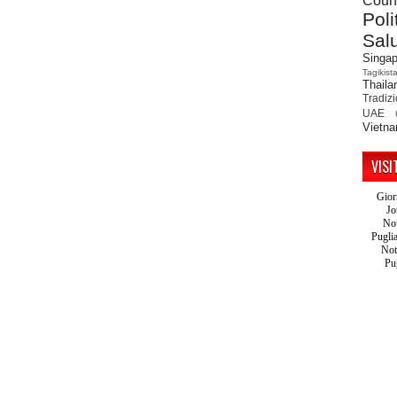
Count
Poli
Sal
Singap
Tagikist
Thaila
Tradiz
UAE
Vietn
VISI
Gior
Jo
Not
Pugli
Not
Pu