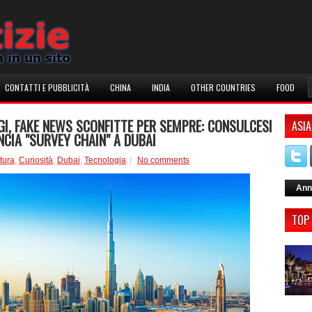
CONTATTI E PUBBLICITÀ
CHINA
INDIA
OTHER COUNTRIES
FOOD
I, FAKE NEWS SCONFITTE PER SEMPRE: CONSULCESI
ASIA
NCIA "SURVEY CHAIN" A DUBAI
tura
,
Curiosità
,
Dubai
,
Tecnologia
No comments
Ann
TOP