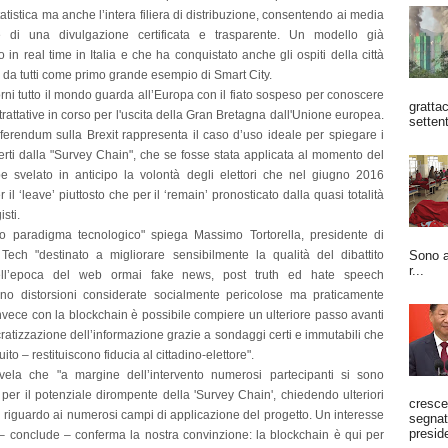
tatistica ma anche l’intera filiera di distribuzione, consentendo ai media
re di una divulgazione certificata e trasparente. Un modello già
 in real time in Italia e che ha conquistato anche gli ospiti della città
 da tutti come primo grande esempio di Smart City.
orni tutto il mondo guarda all’Europa con il fiato sospeso per conoscere
grattac
e trattative in corso per l'uscita della Gran Bretagna dall'Unione europea.
settent
eferendum sulla Brexit rappresenta il caso d’uso ideale per spiegare i
erti dalla "Survey Chain", che se fosse stata applicata al momento del
e svelato in anticipo la volontà degli elettori che nel giugno 2016
 il ‘leave’ piuttosto che per il ‘remain’ pronosticato dalla quasi totalità
isti.
 paradigma tecnologico" spiega Massimo Tortorella, presidente di
Sono a
Tech "destinato a migliorare sensibilmente la qualità del dibattito
r...
Nell’epoca del web ormai fake news, post truth ed hate speech
no distorsioni considerate socialmente pericolose ma praticamente
 Invece con la blockchain è possibile compiere un ulteriore passo avanti
atizzazione dell’informazione grazie a sondaggi certi e immutabili che
ito – restituiscono fiducia al cittadino-elettore".
rivela che "a margine dell’intervento numerosi partecipanti si sono
 per il potenziale dirompente della 'Survey Chain', chiedendo ulteriori
cresce
 riguardo ai numerosi campi di applicazione del progetto. Un interesse
segnato
preside
 – conclude – conferma la nostra convinzione: la blockchain è qui per