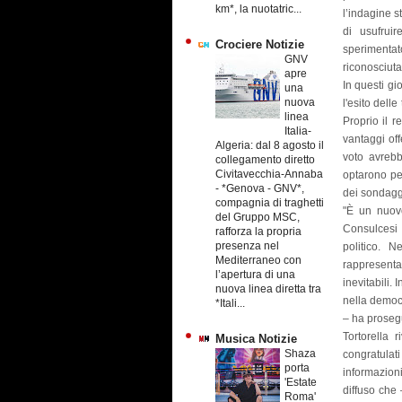
km*, la nuotatric...
l’indagine s
di usufrui
Crociere Notizie
sperimentato
GNV
riconosciuta
apre
In questi gi
una
nuova
l'esito dell
linea
Proprio il r
Italia-
vantaggi off
Algeria: dal 8 agosto il
voto avrebb
collegamento diretto
Civitavecchia-Annaba
optarono per
-
*Genova - GNV*,
dei sondagg
compagnia di traghetti
"È un nuovo
del Gruppo MSC,
Consulcesi 
rafforza la propria
presenza nel
politico. 
Mediterraneo con
rappresenta
l’apertura di una
inevitabili.
nuova linea diretta tra
nella democr
*Itali...
– ha prosegu
Tortorella 
Musica Notizie
Shaza
congratulati
porta
informazioni
'Estate
diffuso che
Roma'