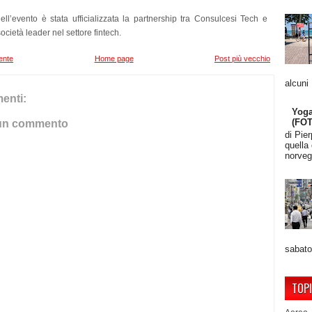
ell’evento è stata ufficializzata la partnership tra Consulcesi Tech e
società leader nel settore fintech.
ente
Home page
Post più vecchio
alcuni
enti:
Yoga
(FO
un commento
di Pie
quella
norveg
sabato
TOP