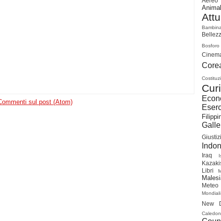
Aereo
Animal
Attu
Bambin
Bellez
Bosforo
Cinem
Cor
Costituz
Curi
Econ
Commenti sul post (Atom)
Eserc
Filippi
Galle
Giustiz
Indon
Iraq
I
Kazaki
Libri
Malesi
Meteo
Mondiali
New D
Caledon