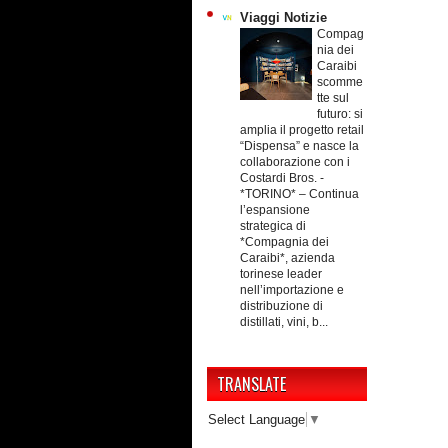
Viaggi Notizie
Compag
nia dei
Caraibi
scomme
tte sul
futuro: si
amplia il progetto retail
“Dispensa” e nasce la
collaborazione con i
Costardi Bros.
-
*TORINO* – Continua
l’espansione
strategica di
*Compagnia dei
Caraibi*, azienda
torinese leader
nell’importazione e
distribuzione di
distillati, vini, b...
TRANSLATE
Select Language
▼