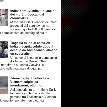
dol...
India: oltre 120mila il bilancio
dei morti provocati dal
coronavirus
(Ansa) In India il bilancio dei morti
provocati dal coronavirus ha
superato quota 120.000 mentre il
 complessivo dei contagi sfiora la...
Tragedia in India: aereo Air
India precipita subito dopo il
decollo da Ahmedabad, almeno
un superstite
Un aereo di linea della compagnia
Air India , un Boeing 787-8
iner diretto a Londra Gatwick, è
tato nella mattinata di oggi, p...
Tifone Kajiki: Thailandia e
Vietnam colpite da
inondazioni, otto morti
Asia sudorientale – Il tifone Kajiki
ha provocato la morte di otto
persone tra Thailandia e Vietnam,
o quanto riportato mercoledì da...