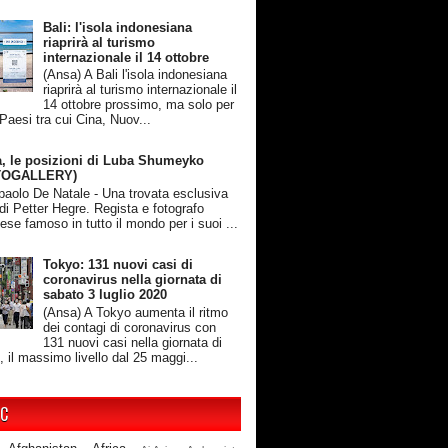
Bali: l'isola indonesiana
riaprirà al turismo
internazionale il 14 ottobre
(Ansa) A Bali l'isola indonesiana
riaprirà al turismo internazionale il
14 ottobre prossimo, ma solo per
 Paesi tra cui Cina, Nuov...
, le posizioni di Luba Shumeyko
TOGALLERY)
rpaolo De Natale - Una trovata esclusiva
 di Petter Hegre. Regista e fotografo
ese famoso in tutto il mondo per i suoi ...
Tokyo: 131 nuovi casi di
coronavirus nella giornata di
sabato 3 luglio 2020
(Ansa) A Tokyo aumenta il ritmo
dei contagi di coronavirus con
131 nuovi casi nella giornata di
, il massimo livello dal 25 maggi...
IC