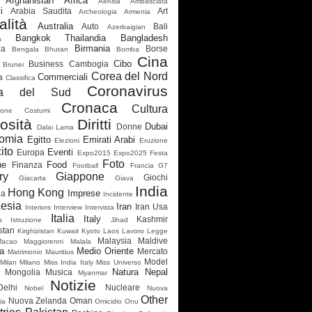
Afghanistan
Africa
AirAsia
Ambasciata
i
Arabia Saudita
Art
Archeologia
Armenia
alità
Australia
Auto
Bali
Azerbaigian
Bangkok Thailandia
Bangladesh
a
Birmania
za
Borse
Bengala
Bhutan
Bomba
Cina
Cibo
Business
Cambogia
Brunei
Corea del Nord
Commerciali
a
Classifica
Coronavirus
ea del Sud
Cronaca
Cultura
ione
Costumi
osità
Diritti
Dubai
Donne
Dalai Lama
omia
Egitto
Emirati Arabi
Elezioni
Eruzione
ito
Eventi
Europa
Expo2015
Expo2025
Festa
Foto
ne
Food
Finanza
Football
Francia
G7
ry
Giappone
Giochi
Giacarta
Giava
India
Hong Kong
Imprese
ia
Incidente
esia
Iran
Iran Usa
Interiors
Interview
Intervista
Italia
Italy
Kashmir
s
Istruzione
Jihad
stan
Kirghizistan
Kuwait
Kyoto
Laos
Lavoro
Legge
Malaysia
Maldive
Macao
Maggiorenni
Malala
a
Medio Oriente
Mercato
Matrimonio
Mauritius
Model
Milan
Milano
Miss India Italy
Miss Universo
Natura
Nepal
Mongolia
Musica
Myanmar
Notizie
elhi
Nucleare
Nobel
Nuova
Other
Nuova Zelanda
Oman
ia
Omicidio
Onu