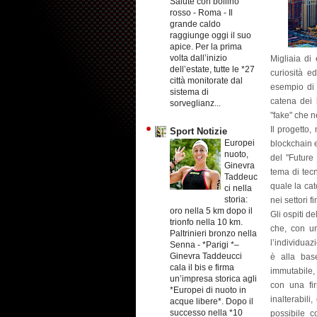
Salute con bollino
rosso
-
Roma - Il
grande caldo
raggiunge oggi il suo
apice. Per la prima
volta dall’inizio
Migliaia di 
dell’estate, tutte le *27
curiosità e
città monitorate dal
esempio di 
sistema di
catena dei 
sorveglianz...
"fake" che n
Il progetto
Sport Notizie
Europei
blockchain e
nuoto,
del "Future
Ginevra
tema di tecn
Taddeuc
quale la cat
ci nella
storia:
nei settori 
oro nella 5 km dopo il
Gli ospiti d
trionfo nella 10 km.
che, con un
Paltrinieri bronzo nella
l’individuaz
Senna
-
*Parigi *–
Ginevra Taddeucci
è alla bas
cala il bis e firma
immutabile, 
un’impresa storica agli
con una fir
*Europei di nuoto in
inalterabili
acque libere*. Dopo il
successo nella *10
possibile c