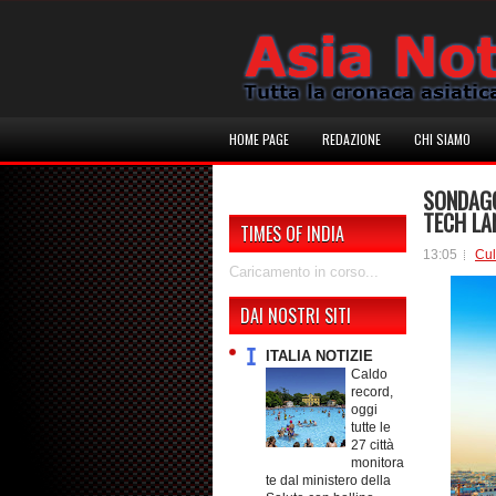
HOME PAGE
REDAZIONE
CHI SIAMO
SONDAGG
TECH LA
TIMES OF INDIA
13:05
Cul
Caricamento in corso...
DAI NOSTRI SITI
ITALIA NOTIZIE
Caldo
record,
oggi
tutte le
27 città
monitora
te dal ministero della