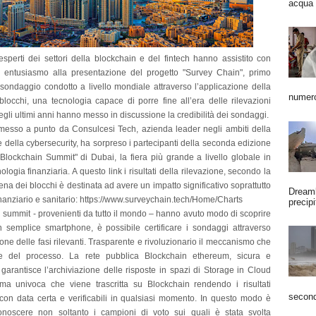
acqua 
esperti dei settori della blockchain e del fintech hanno assistito con
d entusiasmo alla presentazione del progetto "Survey Chain", primo
sondaggio condotto a livello mondiale attraverso l’applicazione della
numero
blocchi, una tecnologia capace di porre fine all’era delle rilevazioni
egli ultimi anni hanno messo in discussione la credibilità dei sondaggi.
, messo a punto da Consulcesi Tech, azienda leader negli ambiti della
 della cybersecurity, ha sorpreso i partecipanti della seconda edizione
 Blockchain Summit" di Dubai, la fiera più grande a livello globale in
ologia finanziaria. A questo link i risultati della rilevazione, secondo la
ena dei blocchi è destinata ad avere un impatto significativo soprattutto
Dreaml
finanziario e sanitario: https://www.surveychain.tech/Home/Charts
precipi
el summit - provenienti da tutto il mondo – hanno avuto modo di scoprire
 semplice smartphone, è possibile certificare i sondaggi attraverso
ione delle fasi rilevanti. Trasparente e rivoluzionario il meccanismo che
e del processo. La rete pubblica Blockchain ethereum, sicura e
garantisce l’archiviazione delle risposte in spazi di Storage in Cloud
ma univoca che viene trascritta su Blockchain rendendo i risultati
second
, con data certa e verificabili in qualsiasi momento. In questo modo è
onoscere non soltanto i campioni di voto sui quali è stata svolta