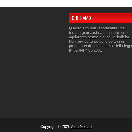
CHI SIAMO
Questo sito non rappresenta una
testata giornalistica in quanto viene
aggiornato senza alcuna periodicità.
Non può pertanto considerarsi un
prodotto editoriale ai sensi della legg
n° 62 del 7.03.2001
Copyright ©
2026
Asia Notizie