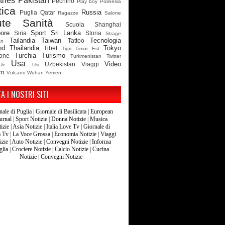
ries
Pakistan
Pechino
Play boy
Polinesia
tica
Russia
Puglia
Qatar
Ragazze
Salone
ute
Sanità
Scuola
Shanghai
ore
Sport
Sri Lanka
Siria
Storia
Strage
Tailandia
Taiwan
Tecnologia
Tattoo
an
nd
Thailandia
Tokyo
Tibet
Tigri
Timor Est
Turchia
Turismo
ione
Turkmenistan
Twitter
Usa
Video
Uzbekistan
Viaggi
Ue
Usi
am
Vulcano
Wuhan
Yemen
TA I NOSTRI SITI
nale di Puglia
|
Giornale di Basilicata
|
European
urnal
|
Sport Notizie
|
Donna Notizie
|
Musica
izie
|
Asia Notizie
|
Italia Love Tv
|
Giornale di
a Tv
|
La Voce Grossa
|
Economia Notizie
|
Viaggi
izie
|
Auto Notizie
|
Convegni Notizie
|
Informa
glia
|
Crociere Notizie
|
Calcio Notizie
|
Cucina
Notizie
|
Convegni Notizie